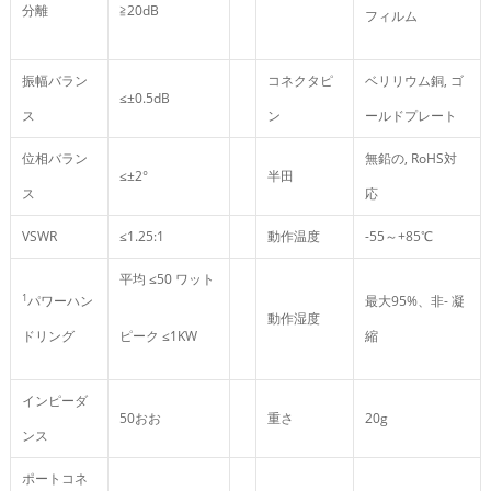
分離
≧20dB
フィルム
振幅バラン
コネクタピ
ベリリウム銅, ゴ
≤±0.5dB
ス
ン
ールドプレート
位相バラン
無鉛の, RoHS対
≤±2°
半田
ス
応
VSWR
≤1.25:1
動作温度
-55～+85℃
平均 ≤50 ワット
1
パワーハン
最大95%、非- 凝
動作湿度
ドリング
ピーク ≤1KW
縮
インピーダ
50おお
重さ
20g
ンス
ポートコネ