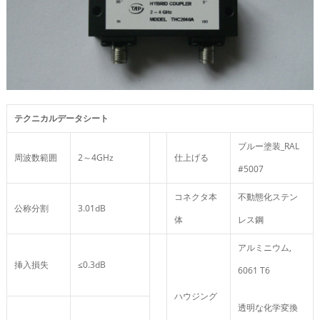
テクニカルデータシート
ブルー塗装_RAL
周波数範囲
2～4GHz
仕上げる
#5007
コネクタ本
不動態化ステン
公称分割
3.01dB
体
レス鋼
アルミニウム,
挿入損失
≤0.3dB
6061 T6
ハウジング
透明な化学変換