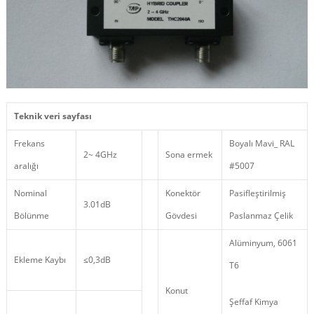
Teknik veri sayfası
Frekans
Boyalı Mavi_ RAL
2~ 4GHz
Sona ermek
aralığı
#5007
Nominal
Konektör
Pasifleştirilmiş
3.01dB
Bölünme
Gövdesi
Paslanmaz Çelik
Alüminyum, 6061
Ekleme Kaybı
≤0,3dB
T6
Konut
Şeffaf Kimya