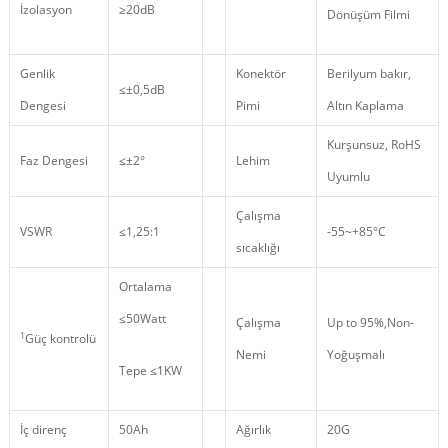
İzolasyon
≥20dB
Dönüşüm Filmi
Genlik
Konektör
Berilyum bakır,
≤±0,5dB
Dengesi
Pimi
Altın Kaplama
Kurşunsuz, RoHS
Faz Dengesi
≤±2°
Lehim
Uyumlu
Çalışma
VSWR
≤1,25:1
-55~+85°C
sıcaklığı
Ortalama
≤50Watt
Çalışma
Up to 95%,Non
-
1
Güç kontrolü
Nemi
Yoğuşmalı
Tepe ≤1KW
İç direnç
50Ah
Ağırlık
20G