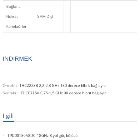
Bağlantı
Noktası
SMA-Dişi
Konektörleri
İNDİRMEK
Önceki：
THC2223B 2,2-2,3 GHz 180 derece hibrit bağlayıcı
Sonraki：
THC0715A 0,75-1,5 GHz 90 derece hibrit bağlayıcı
İlgili
TPD00180A8DC-18GHz 8 yol güç bölücü