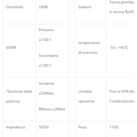
Senza piombo,
Direttività
≥8dB
Saldare
A norma RoHS
Primario
≤1,60:1
temperatura
VSWR
-55～+85℃
di esercizio
Secondario
≤1,60:1
Incidente
1
Gestione della
Umidità
Fino al 95%,No-
≤50Watt;
potenza
operativa
Condensazione
Riflesso ≤2Watt
Impedenza
50OH
Peso
110G