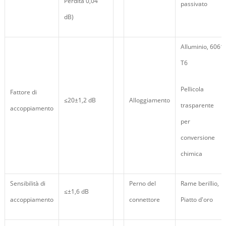
Perdita 0,04
passivato
dB)
Alluminio, 6061
T6
Pellicola
Fattore di
≤20±1,2 dB
Alloggiamento
trasparente
accoppiamento
per
conversione
chimica
Sensibilità di
Perno del
Rame berillio,
≤±1,6 dB
accoppiamento
connettore
Piatto d'oro