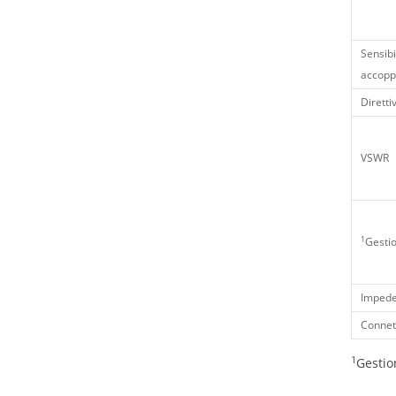
Sensibil
accopp
Direttiv
VSWR
1
Gestio
Imped
Connett
1
Gestio