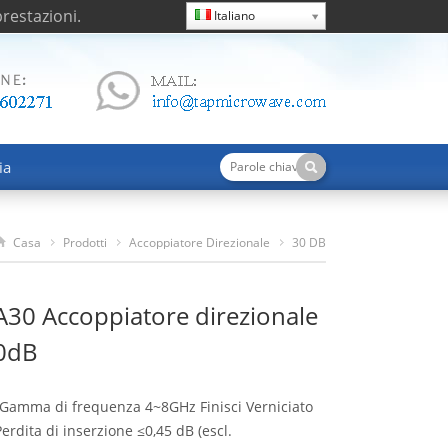
restazioni.
Italiano
ia
Casa
Prodotti
Accoppiatore Direzionale
30 DB
TDC4080A30 Accoppiatore Direzionale 4-8GHz 30dB
30 Accoppiatore direzionale
0dB
Gamma di frequenza 4~8GHz Finisci Verniciato
rdita di inserzione ≤0,45 dB (escl.