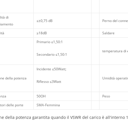
ità di
≤±0,75 dB
Perno del conne
iamento
ità
≥18dB
Saldare
Primario ≤1,50:1
temperatura di 
Secondario ≤1,50:1
Incidente ≤50Watt;
ne della potenza
Umidità operati
Riflesso ≤3Watt
enza
50OH
Peso
ori delle porte
SMA-Femmina
ne della potenza garantita quando il VSWR del carico è all'interno 1