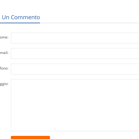
a Un Commento
ome:
mail:
fono:
ggio: