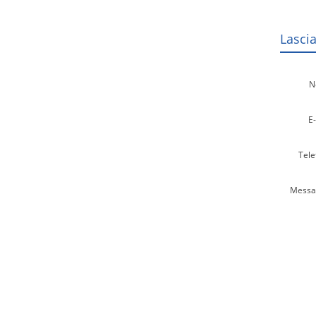
Lasci
N
E-
Tele
Messa