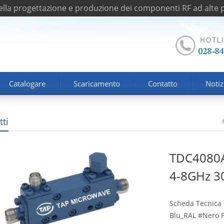
nella progettazione e produzione dei componenti RF ad alte p
Catalogare
Scaricamento
Contatto
Notiz
ti
TDC4080A
4-8GHz 3
Scheda Tecnica 
Blu_RAL #Nero Pe