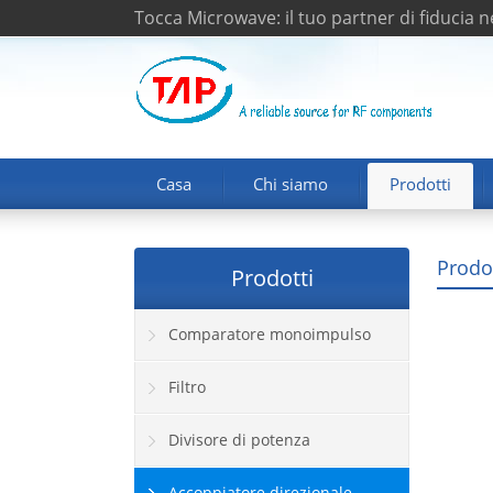
Tocca Microwave: il tuo partner di fiducia 
Casa
Chi siamo
Prodotti
Prodot
Prodotti
Comparatore monoimpulso
Filtro
Divisore di potenza
Accoppiatore direzionale