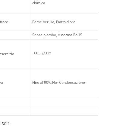
chimica
ttore
Rame berillio, Piatto d'oro
Senza piombo, A norma RoHS
esercizio
-55～+85℃
va
Fino al 90%,No- Condensazione
.50:1.