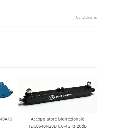
Condividere:
640A10
Accoppiatore bidirezionale
TDC0640N20D 0,6-4GHz 20dB