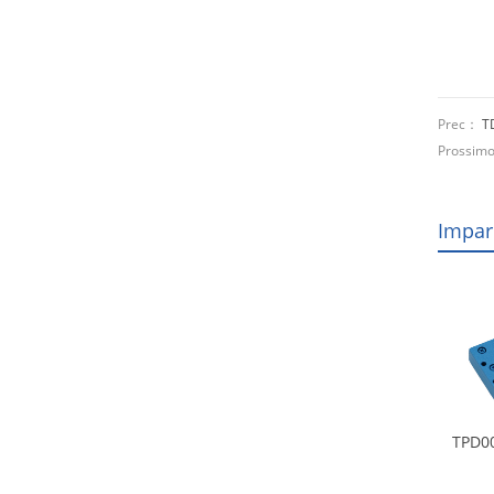
Prec：
T
Prossi
Impar
TPD00