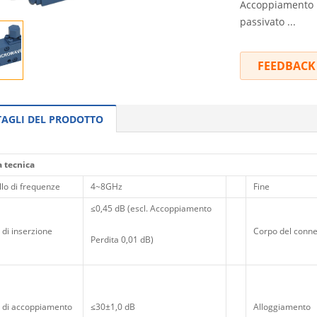
Accoppiamento P
passivato ...
FEEDBACK
TAGLI DEL PRODOTTO
 tecnica
llo di frequenze
4~8GHz
Fine
≤0,45 dB (escl. Accoppiamento
 di inserzione
Corpo del conne
Perdita 0,01 dB)
e di accoppiamento
≤30±1,0 dB
Alloggiamento