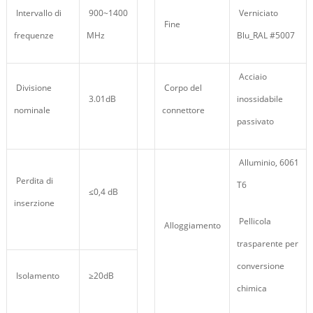
Intervallo di
900~1400
Verniciato
Fine
frequenze
MHz
Blu_RAL #5007
Acciaio
Divisione
Corpo del
3.01dB
inossidabile
nominale
connettore
passivato
Alluminio, 6061
Perdita di
T6
≤0,4 dB
inserzione
Pellicola
Alloggiamento
trasparente per
conversione
Isolamento
≥20dB
chimica