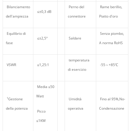
Bilanciamento
Perno del
Rame berillio,
≤±0,3 dB
dell'ampiezza
connettore
Piatto d'oro
Equilibrio di
Senza piombo,
≤±2,5°
Saldare
fase
A norma RoHS
temperatura
VSWR
≤1,25:1
-55～+85℃
di esercizio
Media ≤50
Watt
1
Gestione
Umidità
Fino al 95%,No-
della potenza
operativa
Condensazione
Picco
≤1KW