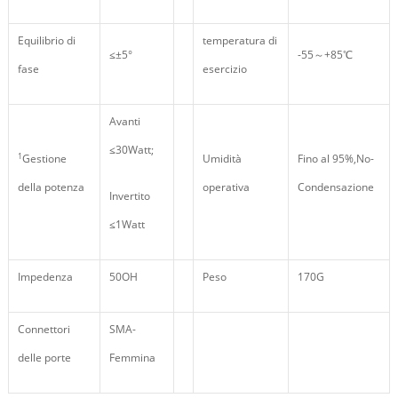
Equilibrio di
temperatura di
≤±5°
-55～+85℃
fase
esercizio
Avanti
≤30Watt;
1
Gestione
Umidità
Fino al 95%,No-
della potenza
operativa
Condensazione
Invertito
≤1Watt
Impedenza
50OH
Peso
170G
Connettori
SMA-
delle porte
Femmina