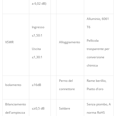
a 6,02 dB)
Alluminio, 6061
Ingresso
T6
≤1,50:1
Pellicola
VSWR
Alloggiamento
Uscita
trasparente per
≤1,30:1
conversione
chimica
Perno del
Rame berillio,
Isolamento
≥16dB
connettore
Piatto d'oro
Bilanciamento
Senza piombo, A
≤±0,5 dB
Saldare
dell'ampiezza
norma RoHS