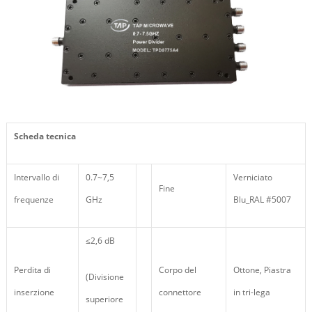
Scheda tecnica
Intervallo di
0.7~7,5
Verniciato
Fine
frequenze
GHz
Blu_RAL #5007
≤2,6 dB
Perdita di
Corpo del
Ottone, Piastra
(Divisione
inserzione
connettore
in tri-lega
superiore