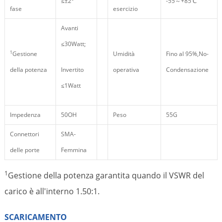
≤±2°
-55～+85℃
fase
esercizio
Avanti
≤30Watt;
1
Gestione
Umidità
Fino al 95%,No-
della potenza
Invertito
operativa
Condensazione
≤1Watt
Impedenza
50OH
Peso
55G
Connettori
SMA-
delle porte
Femmina
1
Gestione della potenza garantita quando il VSWR del
carico è all'interno 1.50:1.
SCARICAMENTO