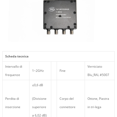
Scheda tecnica
Intervallo di
Verniciato
1~2GHz
Fine
frequenze
Blu_RAL #5007
≤0,6 dB
Perdita di
(Divisione
Corpo del
Ottone, Piastra
inserzione
superiore
connettore
in tri-lega
a 6,02 dB)