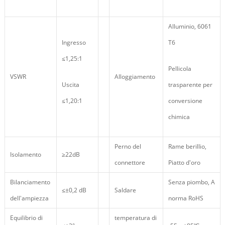
Alluminio, 6061
Ingresso
T6
≤1,25:1
Pellicola
VSWR
Alloggiamento
Uscita
trasparente per
≤1,20:1
conversione
chimica
Perno del
Rame berillio,
Isolamento
≥22dB
connettore
Piatto d'oro
Bilanciamento
Senza piombo, A
≤±0,2 dB
Saldare
dell'ampiezza
norma RoHS
Equilibrio di
temperatura di