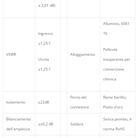
a 3,01 dB)
Alluminio, 6061
Ingresso
T6
≤1,25:1
Pellicola
VSWR
Alloggiamento
Uscita
trasparente per
≤1,25:1
conversione
chimica
Perno del
Rame berillio,
Isolamento
≥22dB
connettore
Piatto d'oro
Bilanciamento
Senza piombo, A
≤±0,2 dB
Saldare
dell'ampiezza
norma RoHS