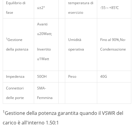
Equilibrio di
temperatura di
≤±2°
-55～+85℃
fase
esercizio
Avanti
≤20Watt;
1
Gestione
Umidità
Fino al 90%,No-
della potenza
Invertito
operativa
Condensazione
≤1Watt
Impedenza
50OH
Peso
40G
Connettori
SMA-
delle porte
Femmina
1
Gestione della potenza garantita quando il VSWR del
carico è all'interno 1.50:1