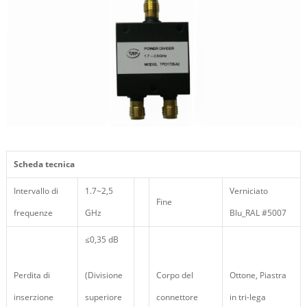
Scheda tecnica
Intervallo di
1.7~2,5
Verniciato
Fine
frequenze
GHz
Blu_RAL #5007
≤0,35 dB
Perdita di
(Divisione
Corpo del
Ottone, Piastra
inserzione
superiore
connettore
in tri-lega