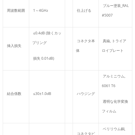
ブルー塗装_RAL
周波数範囲
1～4GHz
仕上げる
#5007
≤0.4dB (除くカッ
コネクタ本
真鍮, トライア
プリング
挿入損失
体
ロイプレート
損失 0.01dB)
アルミニウム,
6061 T6
結合係数
≤30±1.0dB
ハウジング
透明な化学変換
フィルム
ベリリウム銅,
コネクタピ