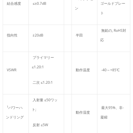
結合感度
≤±0.7dB
ゴールドプレー
ン
ト
無鉛の, RoHS対
指向性
≧20dB
半田
応
プライマリー
≤1.20:1
VSWR
動作温度
-40～+85℃
二次 ≤1.20:1
入射量 ≤50ワッ
1
パワーハ
最大95%、非-
ト;
動作湿度
ンドリング
凝縮
反射 ≤5W