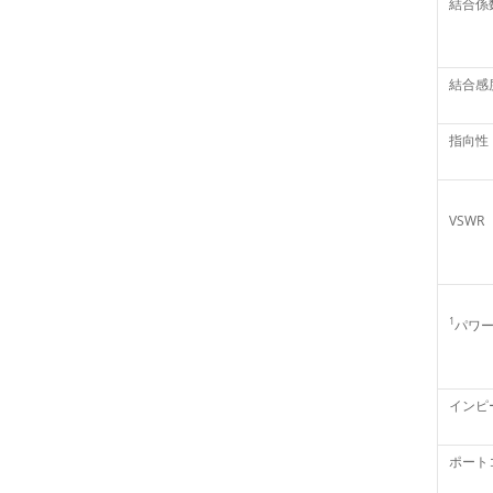
結合係
結合感
指向性
VSWR
1
パワ
インピ
ポート