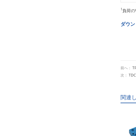
1
負荷の
ダウン
前へ：
T
次：
TDC
関連