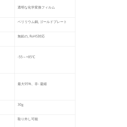
透明な化学変換フィルム
ベリリウム銅, ゴールドプレート
無鉛の, RoHS対応
-55～+85℃
最大95%、非- 凝縮
30g
取り外し可能