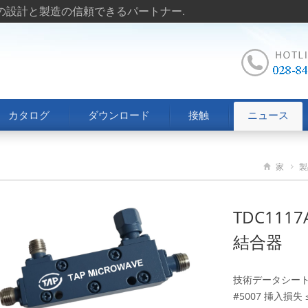
トの設計と製造の信頼できるパートナー.
カタログ
ダウンロード
接触
ニュース
家
製
TDC1117
結合器
技術データシート 周
#5007 挿入損失 