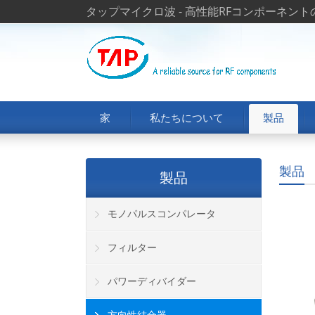
タップマイクロ波 - 高性能RFコンポーネン
家
私たちについて
製品
製品
製品
モノパルスコンパレータ
フィルター
パワーディバイダー
方向性結合器