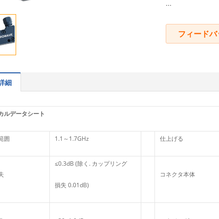
...
フィードバ
詳細
カルデータシート
範囲
1.1～1.7GHz
仕上げる
≤0.3dB (除く. カップリング
失
コネクタ本体
損失 0.01dB)