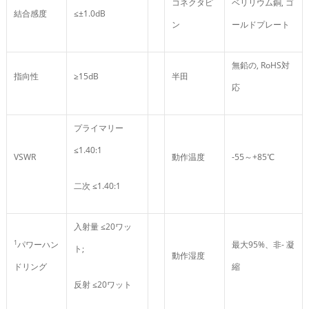
コネクタピ
ベリリウム銅, ゴ
結合感度
≤±1.0dB
ン
ールドプレート
無鉛の, RoHS対
指向性
≥15dB
半田
応
プライマリー
≤1.40:1
VSWR
動作温度
-55～+85℃
二次 ≤1.40:1
入射量 ≤20ワッ
1
パワーハン
最大95%、非- 凝
ト;
動作湿度
ドリング
縮
反射 ≤20ワット