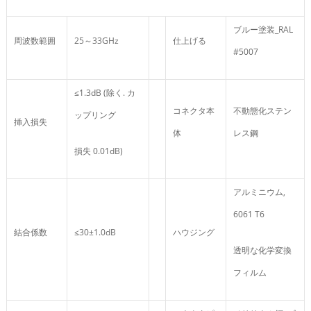
ブルー塗装_RAL
周波数範囲
25～33GHz
仕上げる
#5007
≤1.3dB (除く. カ
コネクタ本
不動態化ステン
ップリング
挿入損失
体
レス鋼
損失 0.01dB)
アルミニウム,
6061 T6
結合係数
≤30±1.0dB
ハウジング
透明な化学変換
フィルム