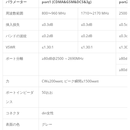
パラメーター
port1 (CDMA&GSM&DCS&3g)
port2 (
周波数範囲
800〜960 MHz
1710〜2170 MHz
2500
挿入損失
≤0.3dB
≤0.3dB
≤0.5d
バンドの波紋
≤0.2dB
≤0.2dB
≤0.3d
VSWR
≤1.30:1
≤1.30:1
≤1.30:
ポート分離
≥80dB@2500 ～2690MHz
≥80d
≥80d
力
CW≤200watt; ピーク瞬間≤1500watt
ポートインピーダ
50おお
ンス
コネクタ
din女性
表面の色
グレー