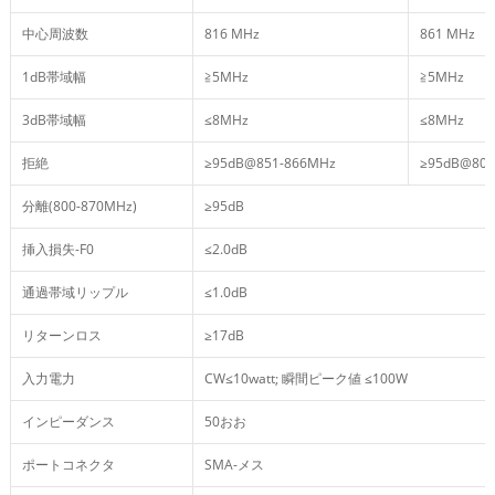
中心周波数
816 MHz
861 MHz
1dB帯域幅
≧5MHz
≧5MHz
3dB帯域幅
≤8MHz
≤8MHz
拒絶
≥95dB@851-866MHz
≥95dB@806
分離(800-870MHz)
≥95dB
挿入損失-F0
≤2.0dB
通過帯域リップル
≤1.0dB
リターンロス
≥17dB
入力電力
CW≤10watt; 瞬間ピーク値 ≤100W
インピーダンス
50おお
ポートコネクタ
SMA-メス