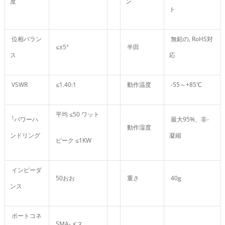
度
ン
ト
位相バラン
無鉛の, RoHS対
≤±5°
半田
ス
応
VSWR
≤1.40:1
動作温度
-55～+85℃
平均 ≤50 ワット
1
パワーハ
最大95%、非-
動作湿度
ンドリング
凝縮
ピーク ≤1KW
インピーダ
50おお
重さ
40g
ンス
ポートコネ
SMA-メス