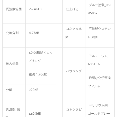
ブルー塗装_RAL
周波数範囲
2～4GHz
仕上げる
#5007
コネクタ本
不動態化ステン
公称分割
4.77dB
体
レス鋼
≤0.6dB(除くカッ
アルミニウム,
プリング
挿入損失
6061 T6
ハウジング
損失 1.76dB)
透明な化学変換
フィルム
分離
≧20dB
ベリリウム銅,
周波数. 感
コネクタピ
≤±0.8dB
ゴールドプレー