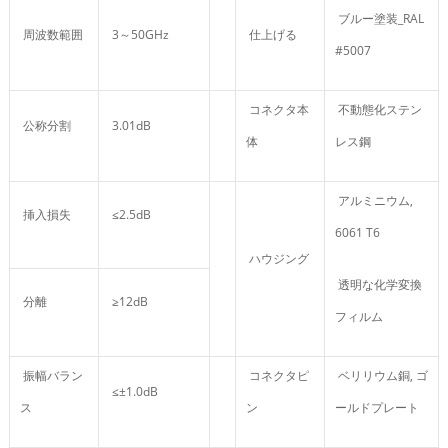
ブルー塗装_RAL
周波数範囲
3～50GHz
仕上げる
#5007
コネクタ本
不動態化ステン
公称分割
3.01dB
体
レス鋼
アルミニウム,
挿入損失
≤2.5dB
6061 T6
ハウジング
透明な化学変換
分離
≥12dB
フィルム
振幅バラン
コネクタピ
ベリリウム銅, ゴ
≤±1.0dB
ス
ン
ールドプレート