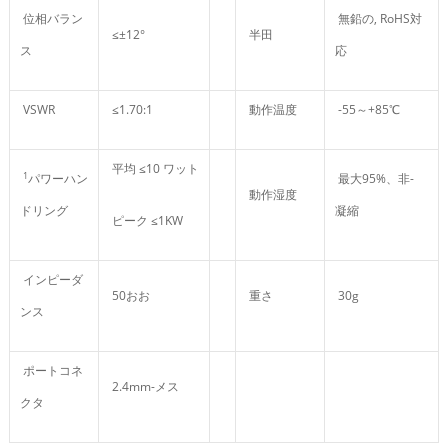
位相バラン
無鉛の, RoHS対
≤±12°
半田
ス
応
VSWR
≤1.70:1
動作温度
-55～+85℃
平均 ≤10 ワット
1
パワーハン
最大95%、非-
動作湿度
ドリング
凝縮
ピーク ≤1KW
インピーダ
50おお
重さ
30g
ンス
ポートコネ
2.4mm-メス
クタ