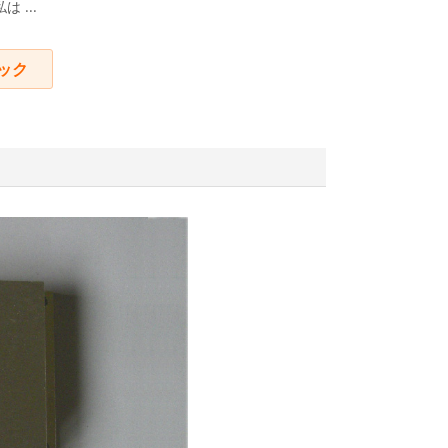
は ...
ック