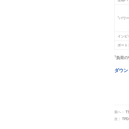
1
パワ
インピ
ポート
1
負荷の
ダウン
前へ：
T
次：
TP