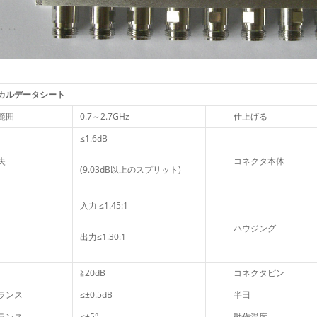
カルデータシート
範囲
0.7～2.7GHz
仕上げる
≤1.6dB
失
コネクタ本体
(9.03dB以上のスプリット)
入力 ≤1.45:1
ハウジング
出力≤1.30:1
≧20dB
コネクタピン
ランス
≤±0.5dB
半田
ランス
≤±5°
動作温度