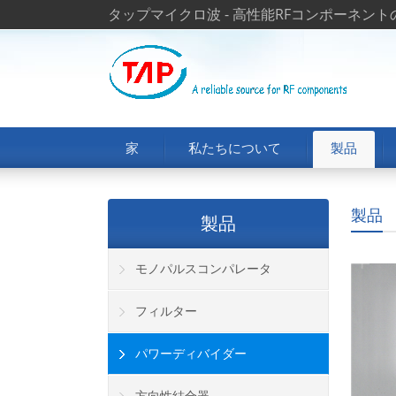
タップマイクロ波 - 高性能RFコンポーネン
家
私たちについて
製品
製品
製品
モノパルスコンパレータ
フィルター
パワーディバイダー
方向性結合器