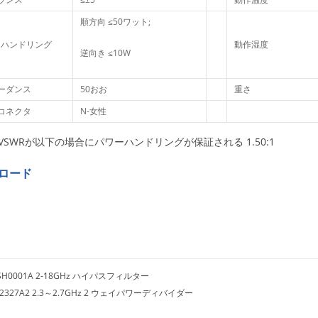
順方向 ≤50ワット;
ーハンドリング
動作湿度
逆向き ≤10W
ーダンス
50おお
重さ
コネクタ
N-女性
VSWRが以下の場合にパワーハンドリングが保証される 1.50:1
ロード
SH0001A 2-18GHz ハイパスフィルター
D2327A2 2.3～2.7GHz 2 ウェイパワーディバイダー