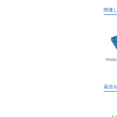
関連
TPD00
返信
Eメ