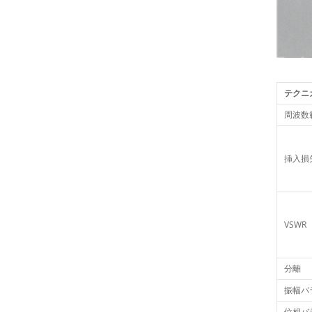
テクニ
周波数
挿入損
VSWR
分離
振幅バ
位相バ