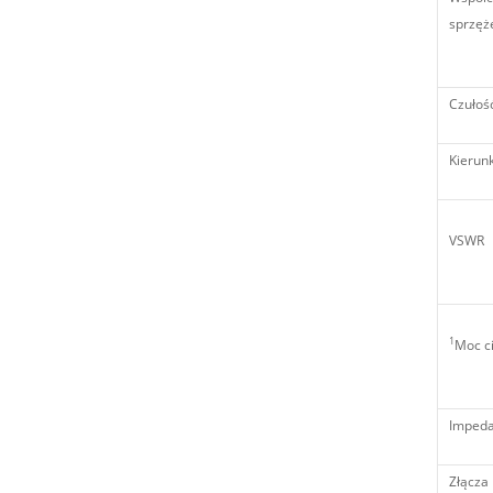
sprzęż
Czułoś
Kierun
VSWR
1
Moc c
Impeda
Złącza