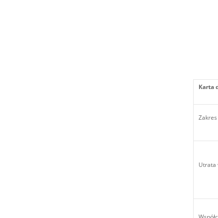
Karta 
Zakres 
Utrata
Współc