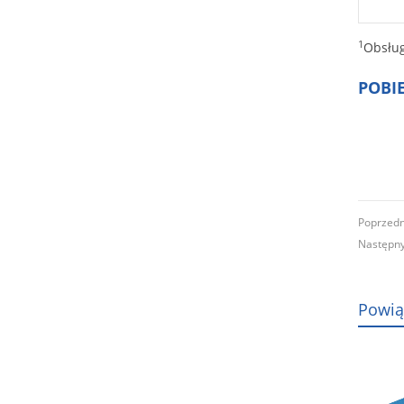
1
Obsług
POBI
Poprzed
Następ
Powią