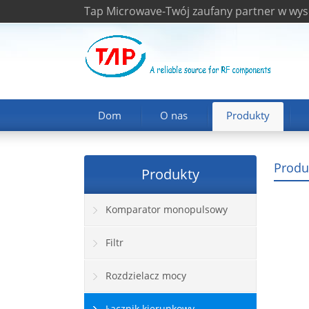
Tap Microwave-Twój zaufany partner w wys
Dom
O nas
Produkty
Produ
Produkty
Komparator monopulsowy
Filtr
Rozdzielacz mocy
Łącznik kierunkowy