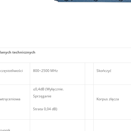
danych technicznych
częstotliwości
800~2500 MHz
Skończyć
≤0,4dB (Wyłącznie.
Sprzęganie
 wtrąceniowa
Korpus złącza
Strata 0,04 dB)
zynnik