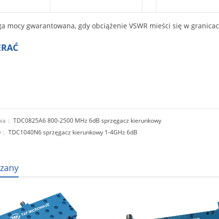
a mocy gwarantowana, gdy obciążenie VSWR mieści się w granicach
ERAĆ
nia：
TDC0825A6 800-2500 MHz 6dB sprzęgacz kierunkowy
ny：
TDC1040N6 sprzęgacz kierunkowy 1-4GHz 6dB
zany