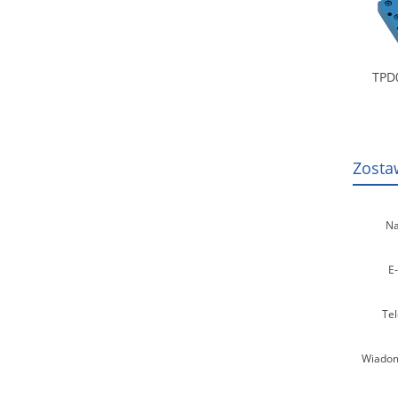
TPD
Zosta
Na
E-
Tel
Wiadom