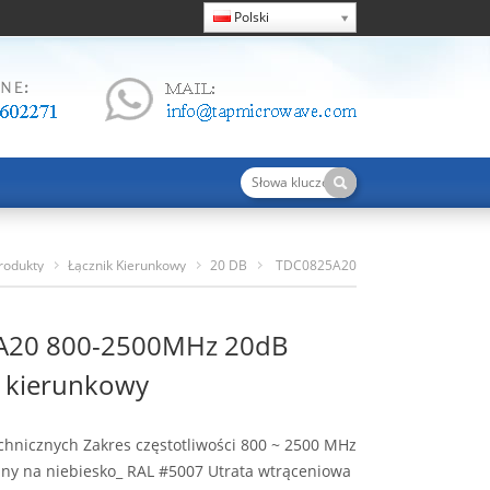
Polski
rodukty
Łącznik Kierunkowy
20 DB
TDC0825A20
800-2500MHz 20dB Sprzęgacz Kierunkowy
A20 800-2500MHz 20dB
z kierunkowy
chnicznych Zakres częstotliwości 800 ~ 2500 MHz
ny na niebiesko_ RAL #5007 Utrata wtrąceniowa