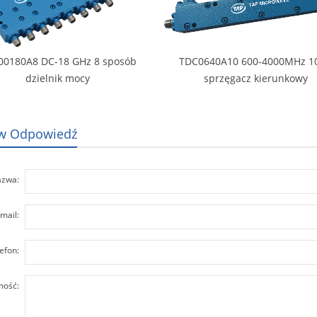
00180A8 DC-18 GHz 8 sposób
TDC0640A10 600-4000MHz 1
dzielnik mocy
sprzęgacz kierunkowy
w Odpowiedź
zwa:
mail:
efon:
ość: