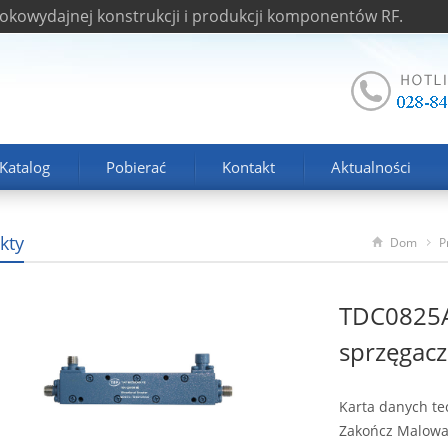
okowydajnej konstrukcji i produkcji komponentów RF.
Katalog
Pobierać
Kontakt
Aktualności
kty
Dom
P
TDC0825
sprzęgac
Karta danych te
Zakończ Malowa