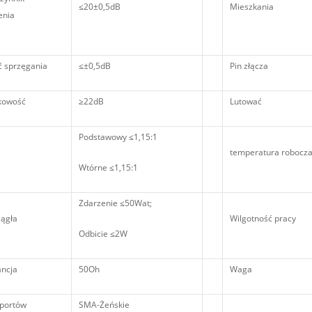
≤20±0,5dB
Mieszkania
enia
ć sprzęgania
≤±0,5dB
Pin złącza
kowość
≥22dB
Lutować
Podstawowy ≤1,15:1
temperatura robocz
Wtórne ≤1,15:1
Zdarzenie ≤50Wat;
iągła
Wilgotność pracy
Odbicie ≤2W
ncja
50Oh
Waga
 portów
SMA-Żeńskie