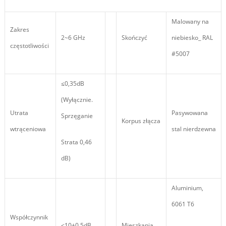
Malowany na
Zakres
2~6 GHz
Skończyć
niebiesko_ RAL
częstotliwości
#5007
≤0,35dB
(Wyłącznie.
Utrata
Pasywowana
Sprzęganie
Korpus złącza
wtrąceniowa
stal nierdzewna
Strata 0,46
dB)
Aluminium,
6061 T6
Współczynnik
≤10±0,5dB
Mieszkania