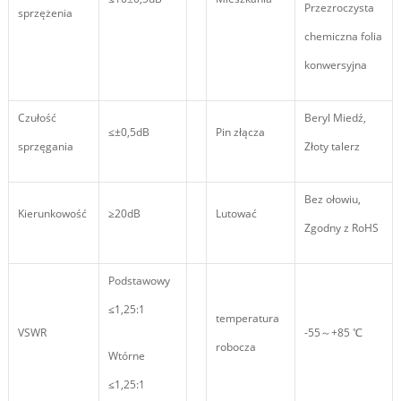
Przezroczysta
sprzężenia
chemiczna folia
konwersyjna
Czułość
Beryl Miedź,
≤±0,5dB
Pin złącza
sprzęgania
Złoty talerz
Bez ołowiu,
Kierunkowość
≥20dB
Lutować
Zgodny z RoHS
Podstawowy
≤1,25:1
temperatura
VSWR
-55～+85 ℃
robocza
Wtórne
≤1,25:1