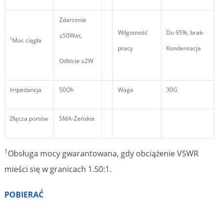
Zdarzenie
Wilgotność
Do 95%, brak-
≤50Wat;
1
Moc ciągła
pracy
Kondensacja
Odbicie ≤2W
Impedancja
50Oh
Waga
30G
Złącza portów
SMA-Żeńskie
1
Obsługa mocy gwarantowana, gdy obciążenie VSWR
mieści się w granicach 1.50:1.
POBIERAĆ