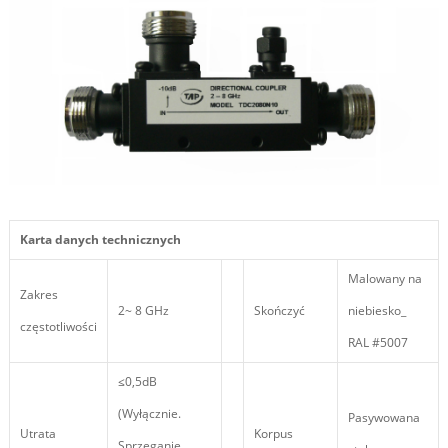
Karta danych technicznych
Malowany na
Zakres
2~ 8 GHz
Skończyć
niebiesko_
częstotliwości
RAL #5007
≤0,5dB
(Wyłącznie.
Pasywowana
Utrata
Korpus
Sprzęganie