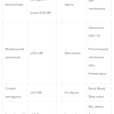
stal
wtrąceniowa
złącza
nierdzewna
Strata 0,46 dB)
Aluminium,
6061 T6
Współczynnik
Przezroczysta
≤10±1dB
Mieszkania
sprzężenia
chemiczna
folia
konwersyjna
Czułość
Beryl Miedź,
≤±0,7dB
Pin złącza
sprzęgania
Złoty talerz
Bez ołowiu,