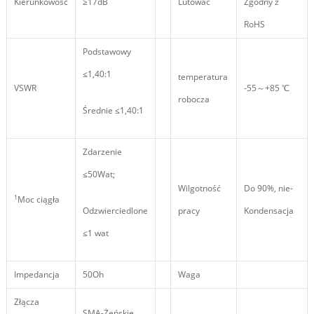
Kierunkowość
≥17dB
Lutować
Zgodny z
RoHS
Podstawowy
≤1,40:1
temperatura
VSWR
-55～+85 ℃
robocza
Średnie ≤1,40:1
Zdarzenie
≤50Wat;
Wilgotność
Do 90%, nie-
1
Moc ciągła
Odzwierciedlone
pracy
Kondensacja
≤1 wat
Impedancja
50Oh
Waga
Złącza
SMA-Żeńskie