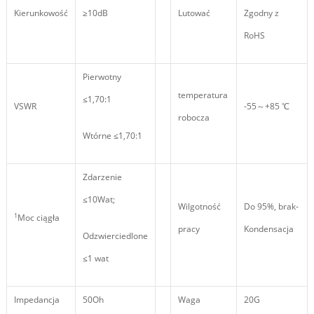
Kierunkowość
≥10dB
Lutować
Zgodny z
RoHS
Pierwotny
temperatura
≤1,70:1
VSWR
-55～+85 ℃
robocza
Wtórne ≤1,70:1
Zdarzenie
≤10Wat;
Wilgotność
Do 95%, brak-
1
Moc ciągła
pracy
Kondensacja
Odzwierciedlone
≤1 wat
Impedancja
50Oh
Waga
20G