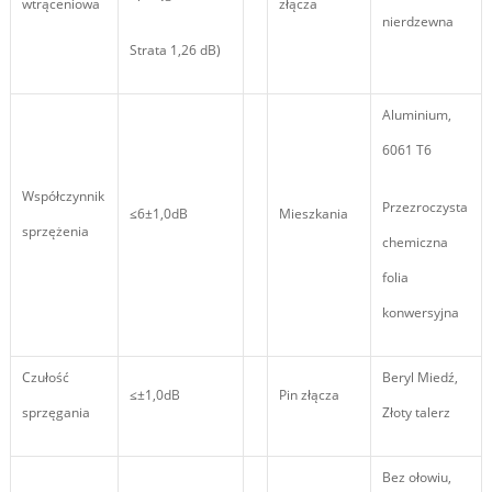
wtrąceniowa
złącza
nierdzewna
Strata 1,26 dB)
Aluminium,
6061 T6
Współczynnik
Przezroczysta
≤6±1,0dB
Mieszkania
sprzężenia
chemiczna
folia
konwersyjna
Czułość
Beryl Miedź,
≤±1,0dB
Pin złącza
sprzęgania
Złoty talerz
Bez ołowiu,