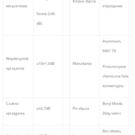
Korpus złącza
wtrąceniowa
trójstopowa
Strata 0,46
dB)
Aluminium,
6061 T6
Współczynnik
≤10±1,0dB
Mieszkania
Przezroczysta
sprzężenia
chemiczna folia
konwersyjna
Czułość
Beryl Miedź,
≤±0,7dB
Pin złącza
sprzęgania
Złoty talerz
Bez ołowiu,