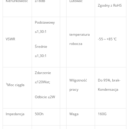
Kierunkowość
≥18dB
Lutować
Zgodny z RoHS
Podstawowy
≤1,30:1
temperatura
VSWR
-55～+85 ℃
robocza
Średnie
≤1,30:1
Zdarzenie
Wilgotność
Do 95%, brak-
≤120Wat;
1
Moc ciągła
pracy
Kondensacja
Odbicie ≤2W
Impedancja
50Oh
Waga
160G