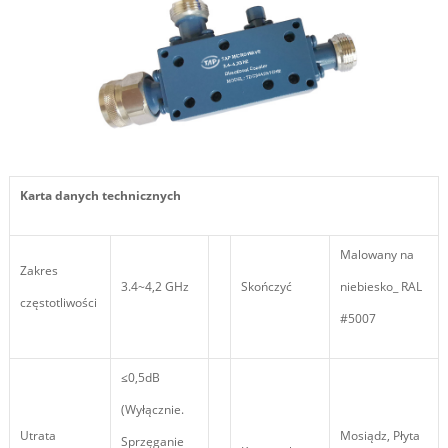
Karta danych technicznych
Malowany na
Zakres
3.4~4,2 GHz
Skończyć
niebiesko_ RAL
częstotliwości
#5007
≤0,5dB
(Wyłącznie.
Utrata
Mosiądz, Płyta
Sprzęganie