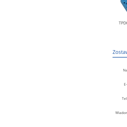
TPD
Zosta
Na
E-
Tel
Wiadom