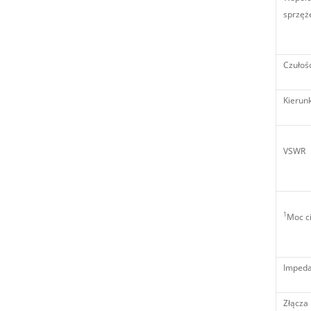
sprzęż
Czułoś
Kierun
VSWR
1
Moc c
Impeda
Złącza