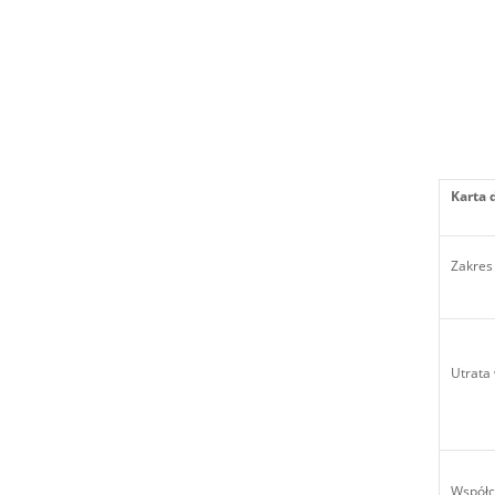
Karta 
Zakres 
Utrata
Współc