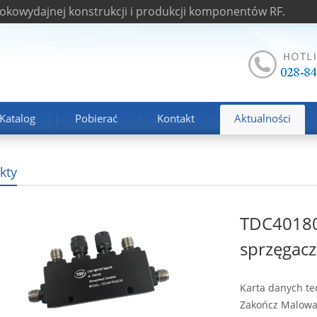
okowydajnej konstrukcji i produkcji komponentów RF.
Katalog
Pobierać
Kontakt
Aktualności
kty
T
TDC4018
sprzęgacz
Karta danych te
Zakończ Malowa