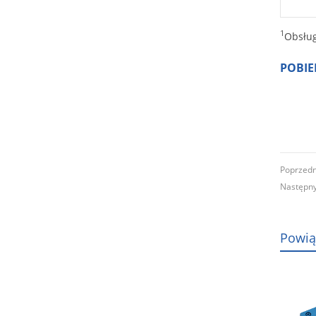
1
Obsług
POBIE
Poprzed
Następ
Powią