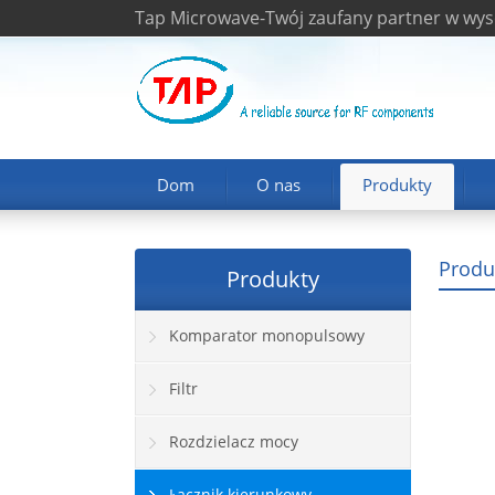
Tap Microwave-Twój zaufany partner w wys
Dom
O nas
Produkty
Produ
Produkty
Komparator monopulsowy
Filtr
Rozdzielacz mocy
Łącznik kierunkowy