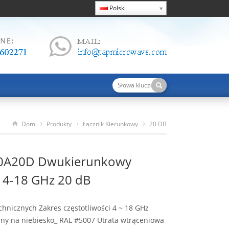
Polski
Dom
Produkty
Łącznik Kierunkowy
20 DB
DC40180A20D Dwukierunkowy Sprzęgacz 4-18 GHz 20 DB
0A20D Dwukierunkowy
 4-18 GHz 20 dB
chnicznych Zakres częstotliwości 4 ~ 18 GHz
ny na niebiesko_ RAL #5007 Utrata wtrąceniowa