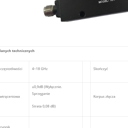
danych technicznych
częstotliwości
4~18 GHz
Skończyć
≤0,9dB (Wyłącznie.
Sprzęganie
 wtrąceniowa
Korpus złącza
Strata 0,08 dB)
zynnik