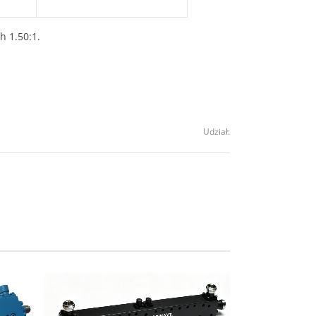
 1.50:1.
Udział: