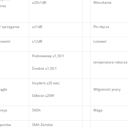
≤20±1dB
Mieszkania
enia
ć sprzęgania
≤±1dB
Pin złącza
kowość
≥12dB
Lutować
Podstawowy ≤1,50:1
temperatura robocza
Średnie ≤1,50:1
Incydent ≤20 wat;
iągła
Wilgotność pracy
Odbicie ≤20W
ncja
50Oh
Waga
 portów
SMA-Żeńskie