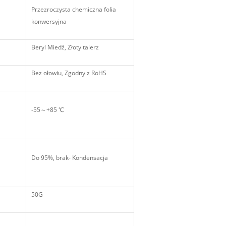
Przezroczysta chemiczna folia
konwersyjna
Beryl Miedź, Złoty talerz
Bez ołowiu, Zgodny z RoHS
-55～+85 ℃
Do 95%, brak- Kondensacja
50G