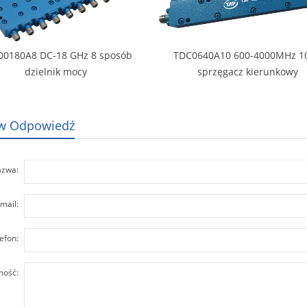
00180A8 DC-18 GHz 8 sposób
TDC0640A10 600-4000MHz 1
dzielnik mocy
sprzęgacz kierunkowy
w Odpowiedź
zwa:
mail:
efon:
ość: