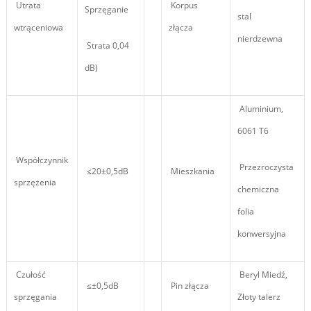
Utrata
Korpus
Sprzęganie
stal
wtrąceniowa
złącza
nierdzewna
Strata 0,04
dB)
Aluminium,
6061 T6
Współczynnik
Przezroczysta
≤20±0,5dB
Mieszkania
sprzężenia
chemiczna
folia
konwersyjna
Czułość
Beryl Miedź,
≤±0,5dB
Pin złącza
sprzęgania
Złoty talerz