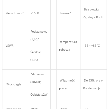
Bez ołowiu,
Kierunkowość
≥16dB
Lutować
Zgodny z RoHS
Podstawowy
≤1,30:1
temperatura
VSWR
-55～+85 ℃
robocza
Średnie
≤1,30:1
Zdarzenie
Wilgotność
Do 95%, brak-
≤50Wat;
1
Moc ciągła
pracy
Kondensacja
Odbicie ≤2W
Impedancja
50Oh
Waga
30G