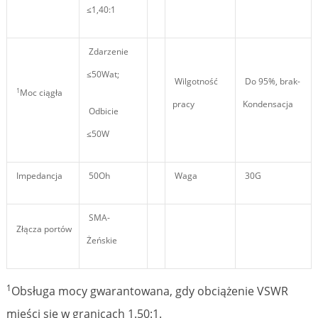
≤1,40:1
Zdarzenie
≤50Wat;
Wilgotność
Do 95%, brak-
1
Moc ciągła
pracy
Kondensacja
Odbicie
≤50W
Impedancja
50Oh
Waga
30G
SMA-
Złącza portów
Żeńskie
1
Obsługa mocy gwarantowana, gdy obciążenie VSWR
mieści się w granicach 1.50:1.