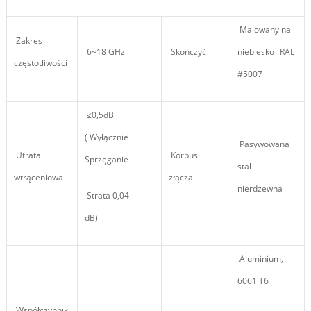
Malowany na
Zakres
6~18 GHz
Skończyć
niebiesko_ RAL
częstotliwości
#5007
≤0,5dB
( Wyłącznie
Pasywowana
Utrata
Korpus
Sprzęganie
stal
wtrąceniowa
złącza
nierdzewna
Strata 0,04
dB)
Aluminium,
6061 T6
Współczynnik