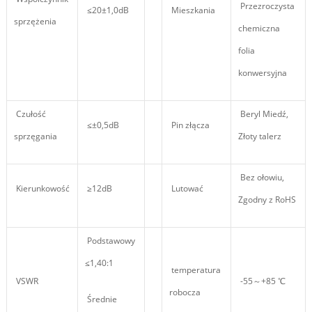
Przezroczysta
≤20±1,0dB
Mieszkania
sprzężenia
chemiczna
folia
konwersyjna
Czułość
Beryl Miedź,
≤±0,5dB
Pin złącza
sprzęgania
Złoty talerz
Bez ołowiu,
Kierunkowość
≥12dB
Lutować
Zgodny z RoHS
Podstawowy
≤1,40:1
temperatura
VSWR
-55～+85 ℃
robocza
Średnie