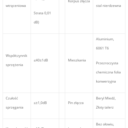
Korpus złącza
wtrąceniowa
stal nierdzewna
Strata 0,01
dB)
Aluminium,
6061 T6
Współczynnik
≤40±1dB
Mieszkania
Przezroczysta
sprzężenia
chemiczna folia
konwersyjna
Czułość
Beryl Miedź,
≤±1,0dB
Pin złącza
sprzęgania
Złoty talerz
Bez ołowiu,