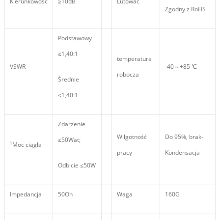
Kierunkowość
≥10dB
Lutować
Zgodny z RoHS
Podstawowy
≤1,40:1
temperatura
VSWR
-40～+85 ℃
robocza
Średnie
≤1,40:1
Zdarzenie
Wilgotność
Do 95%, brak-
≤50Wat;
1
Moc ciągła
pracy
Kondensacja
Odbicie ≤50W
Impedancja
50Oh
Waga
160G