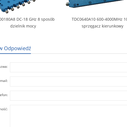
00180A8 DC-18 GHz 8 sposób
TDC0640A10 600-4000MHz 1
dzielnik mocy
sprzęgacz kierunkowy
w Odpowiedź
zwa:
mail:
efon:
ość: