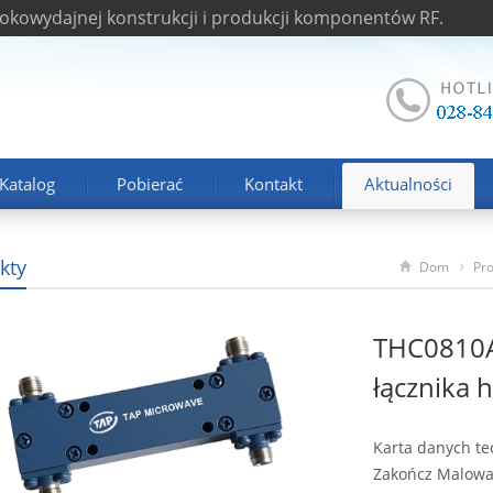
okowydajnej konstrukcji i produkcji komponentów RF.
Katalog
Pobierać
Kontakt
Aktualności
kty
Dom
Pr
THC0810A
łącznika
Karta danych tec
Zakończ Malowa