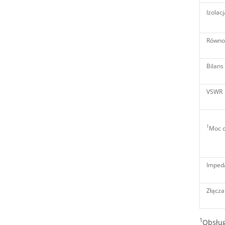
Izolacj
Równo
Bilans
VSWR
1
Moc c
Imped
Złącza
1
Obsług