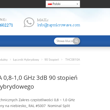
Polski
odukty
Łącznik Hybrydowy
90 Stopień
THC0810A
0,8-1,0 GHz 3dB 90 Stopień Łącznika Hybrydowego
 0,8-1,0 GHz 3dB 90 stopień
 hybrydowego
hnicznych Zakres częstotliwości 0,8 ~ 1,0 GHz
ny na niebiesko_ RAL #5007
Nominal Split