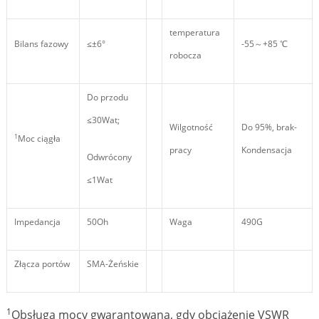
temperatura
Bilans fazowy
≤±6°
-55～+85 ℃
robocza
Do przodu
≤30Wat;
Wilgotność
Do 95%, brak-
1
Moc ciągła
pracy
Kondensacja
Odwrócony
≤1Wat
Impedancja
50Oh
Waga
490G
Złącza portów
SMA-Żeńskie
1
Obsługa mocy gwarantowana, gdy obciążenie VSWR