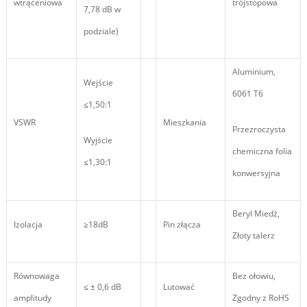
wtrąceniowa
trójstopowa
7,78 dB w
podziale)
Aluminium,
Wejście
6061 T6
≤1,50:1
VSWR
Mieszkania
Przezroczysta
Wyjście
chemiczna folia
≤1,30:1
konwersyjna
Beryl Miedź,
Izolacja
≥18dB
Pin złącza
Złoty talerz
Równowaga
Bez ołowiu,
≤ ± 0,6 dB
Lutować
amplitudy
Zgodny z RoHS