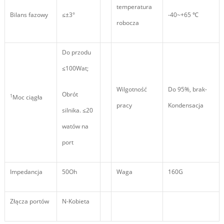
temperatura
Bilans fazowy
≤±3°
-40~+65 ℃
robocza
Do przodu
≤100Wat;
Wilgotność
Do 95%, brak-
Obrót
1
Moc ciągła
pracy
Kondensacja
silnika. ≤20
watów na
port
Impedancja
50Oh
Waga
160G
Złącza portów
N-Kobieta