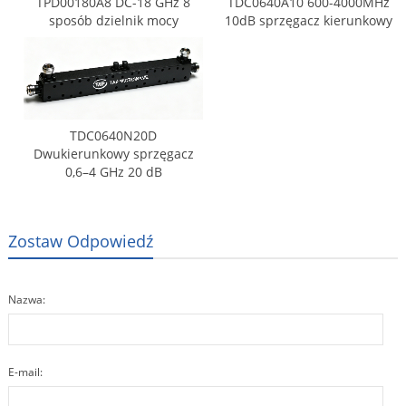
TPD00180A8 DC-18 GHz 8
TDC0640A10 600-4000MHz
sposób dzielnik mocy
10dB sprzęgacz kierunkowy
TDC0640N20D
Dwukierunkowy sprzęgacz
0,6–4 GHz 20 dB
Zostaw Odpowiedź
Nazwa:
E-mail: