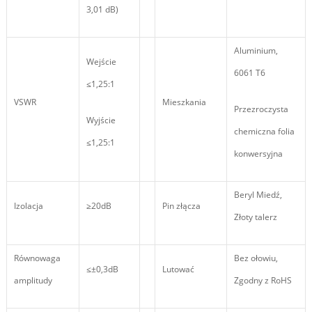
3,01 dB)
Aluminium,
Wejście
6061 T6
≤1,25:1
VSWR
Mieszkania
Przezroczysta
Wyjście
chemiczna folia
≤1,25:1
konwersyjna
Beryl Miedź,
Izolacja
≥20dB
Pin złącza
Złoty talerz
Równowaga
Bez ołowiu,
≤±0,3dB
Lutować
amplitudy
Zgodny z RoHS