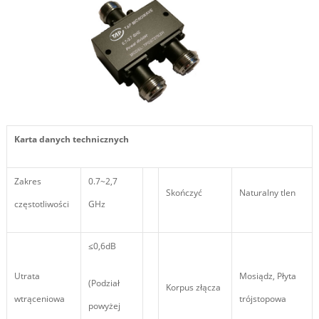
Karta danych technicznych
Zakres
0.7~2,7
Skończyć
Naturalny tlen
częstotliwości
GHz
≤0,6dB
Utrata
Mosiądz, Płyta
(Podział
Korpus złącza
wtrąceniowa
trójstopowa
powyżej