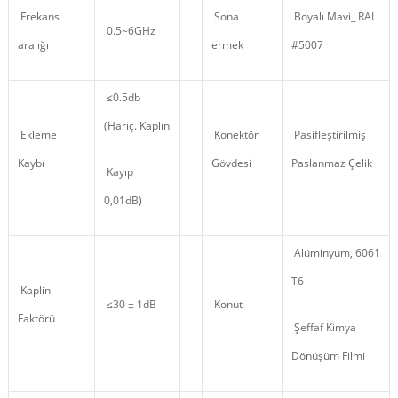
Frekans
Sona
Boyalı Mavi_ RAL
0.5~6GHz
aralığı
ermek
#5007
≤0.5db
(Hariç. Kaplin
Ekleme
Konektör
Pasifleştirilmiş
Kaybı
Gövdesi
Paslanmaz Çelik
Kayıp
0,01dB)
Alüminyum, 6061
T6
Kaplin
≤30 ± 1dB
Konut
Faktörü
Şeffaf Kimya
Dönüşüm Filmi