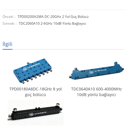
Önceki：
TPD00200A2MA DC-20GHz 2 Yol Güç Bölücü
Sonraki：
TDC2060A10 2-6GHz 10dB Yönlü Bağlayıcı
İlgili
TPD00180A8DC-18GHz 8 yol
TDC0640A10 600-4000MHz
güç bölücü
10dB yönlü bağlayıcı