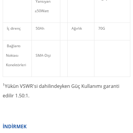
Yansıyan
≤50Watt
İç direnç
50Ah
Ağırlık
70G
Bağlantı
Noktası
SMA-Dişi
Konektörleri
1
Yükün VSWR'si dahilindeyken Güç Kullanımı garanti
edilir 1.50:1.
İNDİRMEK