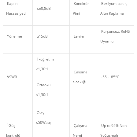
Kaplin
Konektör
Berilyum bakır,
≤±0,8dB
Hassasiyeti
Pimi
Altın Kaplama
Kurşunsuz, RoHS
Yönelme
≥15dB
Lehim
Uyumlu
İlköğretim
≤1,30:1
Çalışma
VSWR
-55~+85°C
sıcaklığı
Ortaokul
≤1,30:1
Olay
≤50Watt;
1
Güç
Çalışma
Up to 95%,Non
-
kontrolü
Nemi
Yoğuşmalı