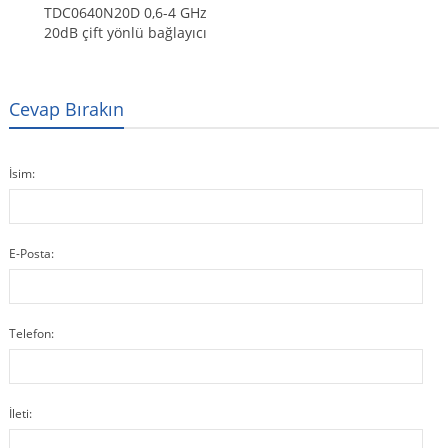
TDC0640N20D 0,6-4 GHz
20dB çift yönlü bağlayıcı
Cevap Bırakın
İsim:
E-Posta:
Telefon:
İleti: