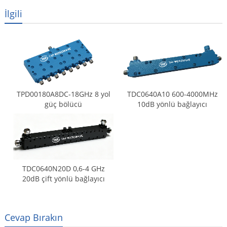
İlgili
TPD00180A8DC-18GHz 8 yol
TDC0640A10 600-4000MHz
güç bölücü
10dB yönlü bağlayıcı
TDC0640N20D 0,6-4 GHz
20dB çift yönlü bağlayıcı
Cevap Bırakın