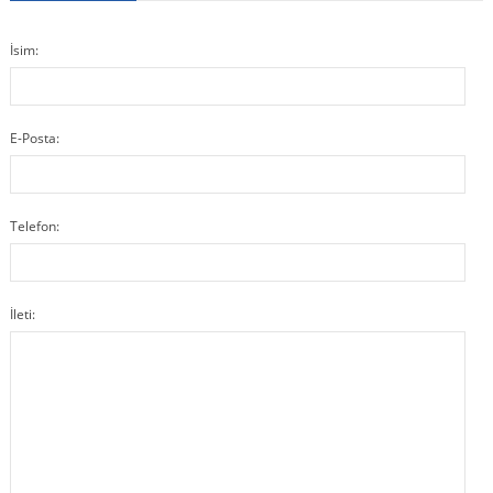
İsim:
E-Posta:
Telefon:
İleti: