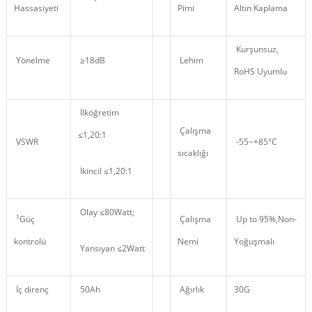
Hassasiyeti
Pimi
Altın Kaplama
Kurşunsuz,
Yönelme
≥18dB
Lehim
RoHS Uyumlu
İlköğretim
Çalışma
≤1,20:1
VSWR
-55~+85°C
sıcaklığı
İkincil ≤1,20:1
Olay ≤80Watt;
1
Güç
Çalışma
Up to 95%,Non
-
kontrolü
Nemi
Yoğuşmalı
Yansıyan ≤2Watt
İç direnç
50Ah
Ağırlık
30G