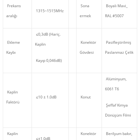
Frekans
Sona
Boyalı Mavi_
1315~1515MHz
aralığı
ermek
RAL #5007
≤0,3dB (Hariç.
Ekleme
Konektör
Pasifleştirilmiş
Kaplin
Kaybı
Gövdesi
Paslanmaz Çelik
Kayıp 0,046dB)
Alüminyum,
6061 T6
Kaplin
≤10 ± 1.0dB
Konut
Faktörü
Şeffaf Kimya
Dönüşüm Filmi
Kaplin
Konektör
Berilyum bakır,
≤±1,0dB