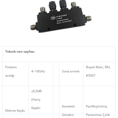
Teknik veri sayfası
Frekans
Boyalı Mavi_ RAL
4~18GHz
Sona ermek
aralığı
#5007
≤0,9dB
(Hariç.
Konektör
Pasifleştirilmiş
Kaplin
Ekleme Kaybı
Gövdesi
Paslanmaz Çelik