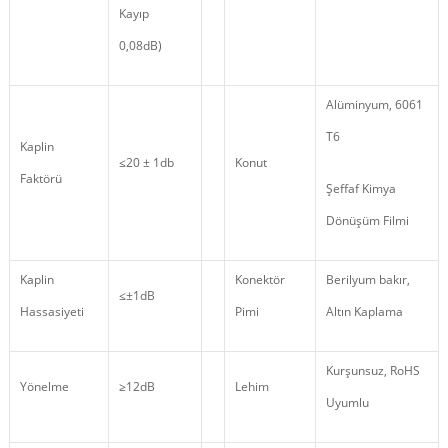
Kayıp
0,08dB)
Alüminyum, 6061
T6
Kaplin
≤20 ± 1db
Konut
Faktörü
Şeffaf Kimya
Dönüşüm Filmi
Kaplin
Konektör
Berilyum bakır,
≤±1dB
Hassasiyeti
Pimi
Altın Kaplama
Kurşunsuz, RoHS
Yönelme
≥12dB
Lehim
Uyumlu