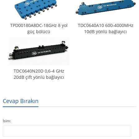
TPD00180A8DC-18GHz 8 yol
TDC0640A10 600-4000MHz
güç bölücü
10dB yönlü bağlayıcı
TDC0640N20D 0,6-4 GHz
20dB çift yönlü bağlayıcı
Cevap Bırakın
İsim: