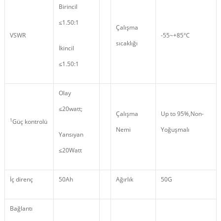
Birincil
≤1.50:1
Çalışma
VSWR
-55~+85°C
sıcaklığı
İkincil
≤1.50:1
Olay
≤20watt;
Çalışma
Up to 95%,Non
-
1
Güç kontrolü
Nemi
Yoğuşmalı
Yansıyan
≤20Watt
İç direnç
50Ah
Ağırlık
50G
Bağlantı