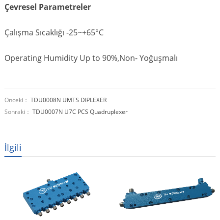
Çevresel Parametreler
Çalışma Sıcaklığı -25~+65°C
Operating Humidity Up to 90%,Non
- Yoğuşmalı
Önceki：
TDU0008N UMTS DIPLEXER
Sonraki：
TDU0007N U7C PCS Quadruplexer
İlgili