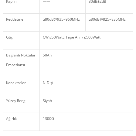
Kaplin
——
30dB±2dB
Reddetme
≥80dB@935~960MHz
≥80dB@825~835MHz
Güç
CW ≤50Watt; Tepe Anlık ≤500Watt
Bağlantı Noktaları
50Ah
Empedansı
Konektörler
N-Dişi
Yüzey Rengi
Siyah
Ağırlık
1300G