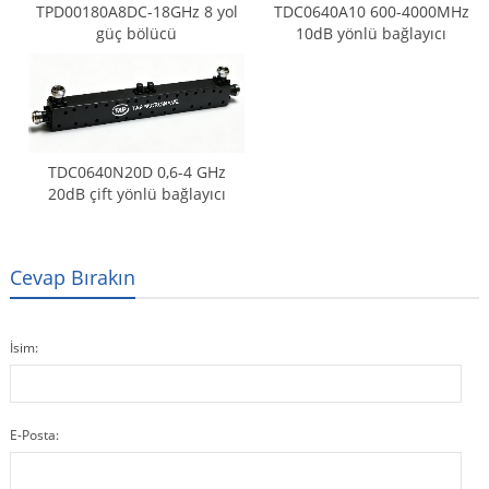
TPD00180A8DC-18GHz 8 yol
TDC0640A10 600-4000MHz
güç bölücü
10dB yönlü bağlayıcı
TDC0640N20D 0,6-4 GHz
20dB çift yönlü bağlayıcı
Cevap Bırakın
İsim:
E-Posta: