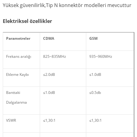
Yüksek güvenilirlik,Tip N konnektör modelleri mevcuttur
Elektriksel özellikler
Parametreler
CDMA
GSM
Frekans aralığı
825~835MHz
935~960MHz
Ekleme Kaybı
≤2.0dB
≤1.0dB
Banttaki
≤1.0dB
≤0.5db
Dalgalanma
VSWR
≤1,30:1
≤1,30:1