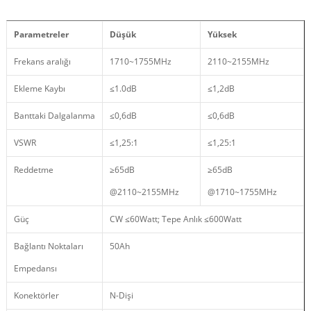
Parametreler
Düşük
Yüksek
Frekans aralığı
1710~1755MHz
2110~2155MHz
Ekleme Kaybı
≤1.0dB
≤1,2dB
Banttaki Dalgalanma
≤0,6dB
≤0,6dB
VSWR
≤1,25:1
≤1,25:1
Reddetme
≥65dB
≥65dB
@2110~2155MHz
@1710~1755MHz
Güç
CW ≤60Watt; Tepe Anlık ≤600Watt
Bağlantı Noktaları
50Ah
Empedansı
Konektörler
N-Dişi