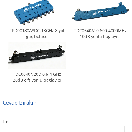
TPD00180A8DC-18GHz 8 yol
TDC0640A10 600-4000MHz
güç bölücü
10dB yönlü bağlayıcı
TDC0640N20D 0,6-4 GHz
20dB çift yönlü bağlayıcı
Cevap Bırakın
İsim: