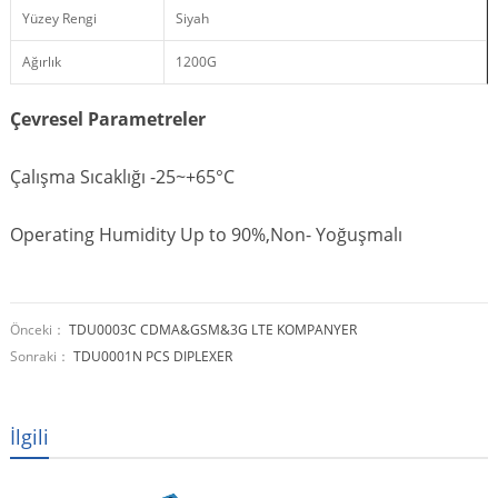
Yüzey Rengi
Siyah
Ağırlık
1200G
Çevresel Parametreler
Çalışma Sıcaklığı -25~+65°C
Operating Humidity Up to 90%,Non
- Yoğuşmalı
Önceki：
TDU0003C CDMA&GSM&3G LTE KOMPANYER
Sonraki：
TDU0001N PCS DIPLEXER
İlgili