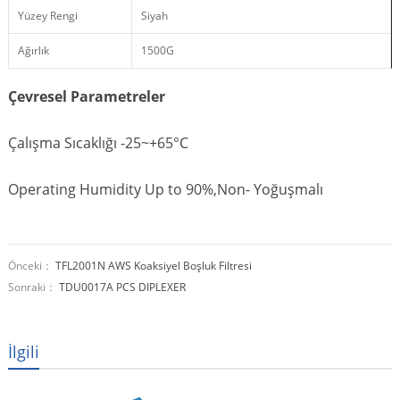
Yüzey Rengi
Siyah
Ağırlık
1500G
Çevresel Parametreler
Çalışma Sıcaklığı -25~+65°C
Operating Humidity Up to 90%,Non
- Yoğuşmalı
Önceki：
TFL2001N AWS ​​Koaksiyel Boşluk Filtresi
Sonraki：
TDU0017A PCS DIPLEXER
İlgili