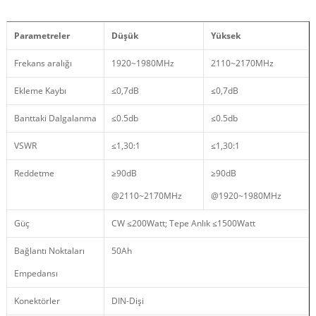
Parametreler
Düşük
Yüksek
Frekans aralığı
1920~1980MHz
2110~2170MHz
Ekleme Kaybı
≤0,7dB
≤0,7dB
Banttaki Dalgalanma
≤0.5db
≤0.5db
VSWR
≤1,30:1
≤1,30:1
Reddetme
≥90dB
≥90dB
@2110~2170MHz
@1920~1980MHz
Güç
CW ≤200Watt; Tepe Anlık ≤1500Watt
Bağlantı Noktaları
50Ah
Empedansı
Konektörler
DIN-Dişi