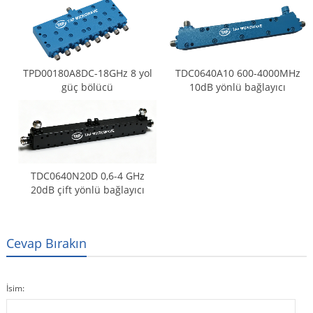
TPD00180A8DC-18GHz 8 yol
TDC0640A10 600-4000MHz
güç bölücü
10dB yönlü bağlayıcı
TDC0640N20D 0,6-4 GHz
20dB çift yönlü bağlayıcı
Cevap Bırakın
İsim: