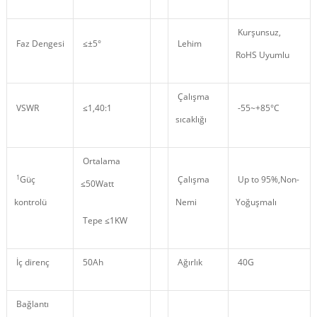
Kurşunsuz,
Faz Dengesi
≤±5°
Lehim
RoHS Uyumlu
Çalışma
VSWR
≤1,40:1
-55~+85°C
sıcaklığı
Ortalama
1
Güç
Çalışma
Up to 95%,Non
-
≤50Watt
kontrolü
Nemi
Yoğuşmalı
Tepe ≤1KW
İç direnç
50Ah
Ağırlık
40G
Bağlantı