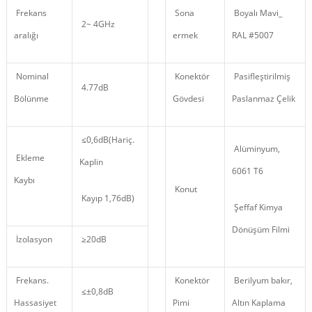
Frekans
Sona
Boyalı Mavi_
2~ 4GHz
aralığı
ermek
RAL #5007
Nominal
Konektör
Pasifleştirilmiş
4.77dB
Bölünme
Gövdesi
Paslanmaz Çelik
≤0,6dB(Hariç.
Alüminyum,
Ekleme
Kaplin
6061 T6
Kaybı
Konut
Kayıp 1,76dB)
Şeffaf Kimya
Dönüşüm Filmi
İzolasyon
≥20dB
Frekans.
Konektör
Berilyum bakır,
≤±0,8dB
Hassasiyet
Pimi
Altın Kaplama