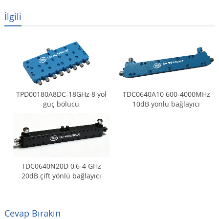
İlgili
TPD00180A8DC-18GHz 8 yol
TDC0640A10 600-4000MHz
güç bölücü
10dB yönlü bağlayıcı
TDC0640N20D 0,6-4 GHz
20dB çift yönlü bağlayıcı
Cevap Bırakın