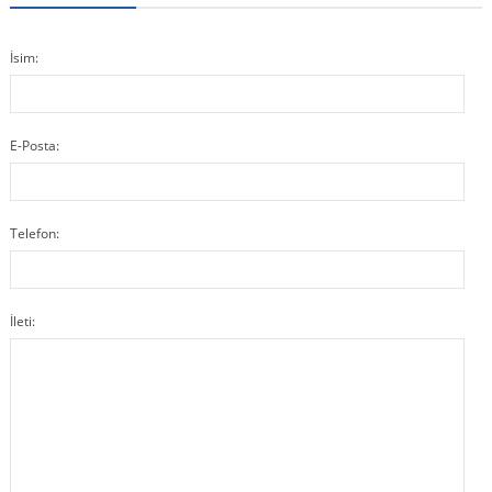
İsim:
E-Posta:
Telefon:
İleti: