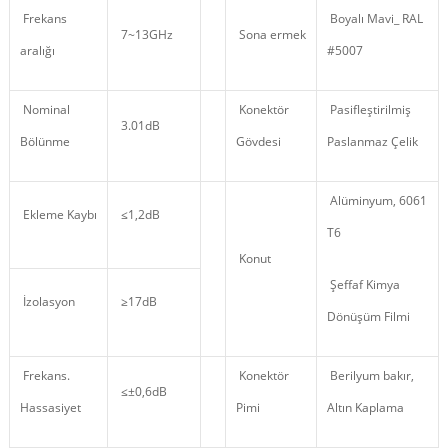
Frekans
Boyalı Mavi_ RAL
7~13GHz
Sona ermek
aralığı
#5007
Nominal
Konektör
Pasifleştirilmiş
3.01dB
Bölünme
Gövdesi
Paslanmaz Çelik
Alüminyum, 6061
Ekleme Kaybı
≤1,2dB
T6
Konut
Şeffaf Kimya
İzolasyon
≥17dB
Dönüşüm Filmi
Frekans.
Konektör
Berilyum bakır,
≤±0,6dB
Hassasiyet
Pimi
Altın Kaplama