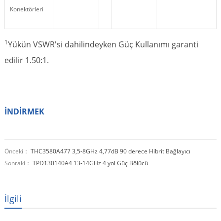
Konektörleri
1
Yükün VSWR'si dahilindeyken Güç Kullanımı garanti
edilir 1.50:1.
İNDİRMEK
Önceki：
THC3580A477 3,5-8GHz 4,77dB 90 derece Hibrit Bağlayıcı
Sonraki：
TPD130140A4 13-14GHz 4 yol Güç Bölücü
İlgili