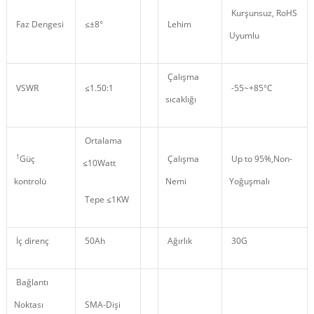
Kurşunsuz, RoHS
Faz Dengesi
≤±8°
Lehim
Uyumlu
Çalışma
VSWR
≤1.50:1
-55~+85°C
sıcaklığı
Ortalama
1
Güç
Çalışma
Up to 95%,Non
-
≤10Watt
kontrolü
Nemi
Yoğuşmalı
Tepe ≤1KW
İç direnç
50Ah
Ağırlık
30G
Bağlantı
Noktası
SMA-Dişi