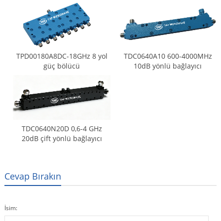
TPD00180A8DC-18GHz 8 yol
TDC0640A10 600-4000MHz
güç bölücü
10dB yönlü bağlayıcı
TDC0640N20D 0,6-4 GHz
20dB çift yönlü bağlayıcı
Cevap Bırakın
İsim: