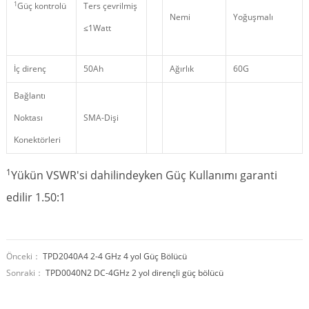
1
Güç kontrolü
Ters çevrilmiş
Nemi
Yoğuşmalı
≤1Watt
İç direnç
50Ah
Ağırlık
60G
Bağlantı
Noktası
SMA-Dişi
Konektörleri
1
Yükün VSWR'si dahilindeyken Güç Kullanımı garanti
edilir 1.50:1
Önceki：
TPD2040A4 2-4 GHz 4 yol Güç Bölücü
Sonraki：
TPD0040N2 DC-4GHz 2 yol dirençli güç bölücü