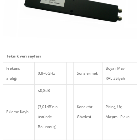
Teknik veri sayfası
Frekans
Boyalı Mavi_
0.8~6GHz
Sona ermek
aralığı
RAL #Siyah
≤0,8dB
(3,01dB'nin
Konektör
Pirinç, Üç
Ekleme Kaybı
üstünde
Gövdesi
Alaşımlı Plaka
Bölünmüş)