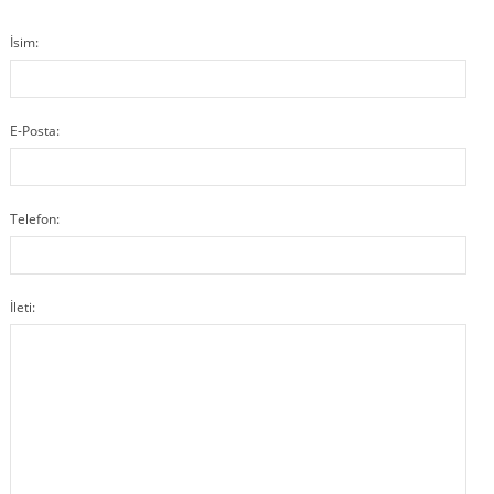
İsim:
E-Posta:
Telefon:
İleti: