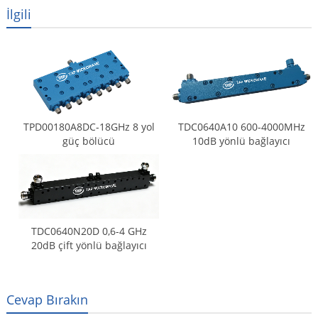
İlgili
TPD00180A8DC-18GHz 8 yol
TDC0640A10 600-4000MHz
güç bölücü
10dB yönlü bağlayıcı
TDC0640N20D 0,6-4 GHz
20dB çift yönlü bağlayıcı
Cevap Bırakın