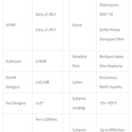
Alüminyum,
Giriş ≤1.40:1
6061 T6
VSWR
Konut
Çıkış ≤1,40:1
Şeffaf Kimya
Dönüşüm Filmi
Konektör
Berilyum bakır,
İzolasyon
≥18dB
Pimi
Altın Kaplama
Genlik
Kurşunsuz,
≤±0,2dB
Lehim
Dengesi
RoHS Uyumlu
Çalışma
Faz Dengesi
≤±3°
-55~+85°C
sıcaklığı
İleri ≤20Watt;
Çalışma
Up to 90%,Non
-