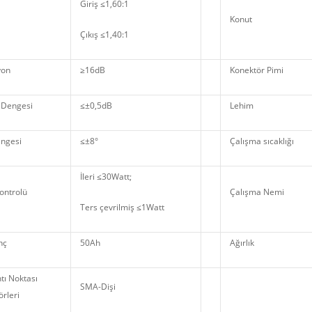
Giriş ≤1,60:1
Konut
Çıkış ≤1,40:1
yon
≥16dB
Konektör Pimi
 Dengesi
≤±0,5dB
Lehim
ngesi
≤±8°
Çalışma sıcaklığı
İleri ≤30Watt;
ontrolü
Çalışma Nemi
Ters çevrilmiş ≤1Watt
nç
50Ah
Ağırlık
tı Noktası
SMA-Dişi
rleri