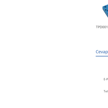
TPD001
Cevap
E-P
Tel