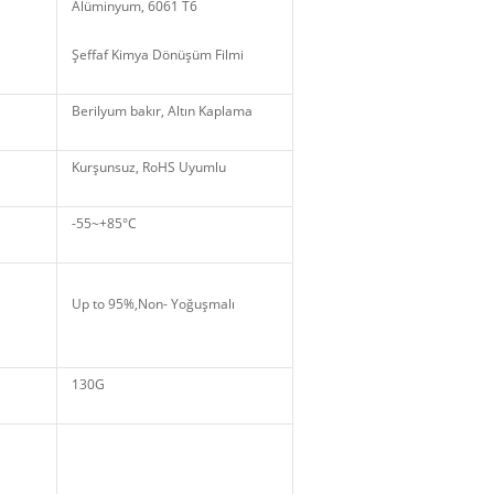
Alüminyum, 6061 T6
Şeffaf Kimya Dönüşüm Filmi
Berilyum bakır, Altın Kaplama
Kurşunsuz, RoHS Uyumlu
-55~+85°C
Up to 95%,Non
- Yoğuşmalı
130G