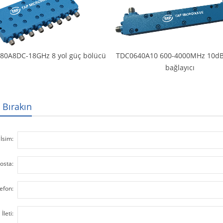
80A8DC-18GHz 8 yol güç bölücü
TDC0640A10 600-4000MHz 10dB
bağlayıcı
 Bırakın
İsim:
osta:
efon:
İleti: