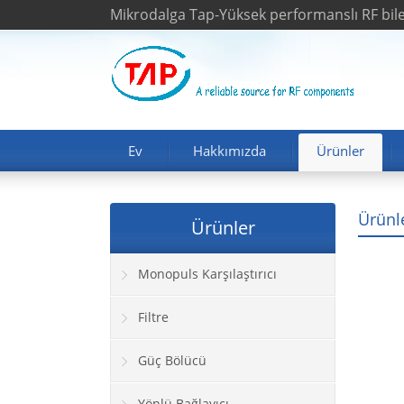
Mikrodalga Tap-Yüksek performanslı RF bileş
Ev
Hakkımızda
Ürünler
Ürünl
Ürünler
Monopuls Karşılaştırıcı
Filtre
Güç Bölücü
Yönlü Bağlayıcı