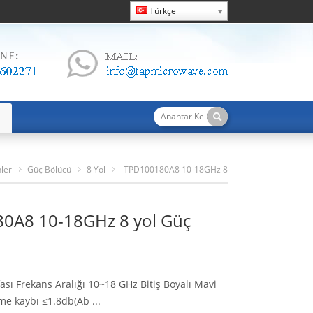
Türkçe
ler
Güç Bölücü
8 Yol
TPD100180A8 10-18GHz 8
Yol Güç Bölücü
0A8 10-18GHz 8 yol Güç
ası Frekans Aralığı 10~18 GHz Bitiş Boyalı Mavi_
e kaybı ≤1.8db(Ab ...