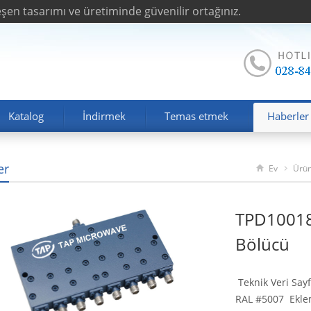
en tasarımı ve üretiminde güvenilir ortağınız.
Katalog
İndirmek
Temas etmek
Haberler
er
Ev
Ürün
TPD10018
Bölücü
Teknik Veri Sayf
RAL #5007 Eklem