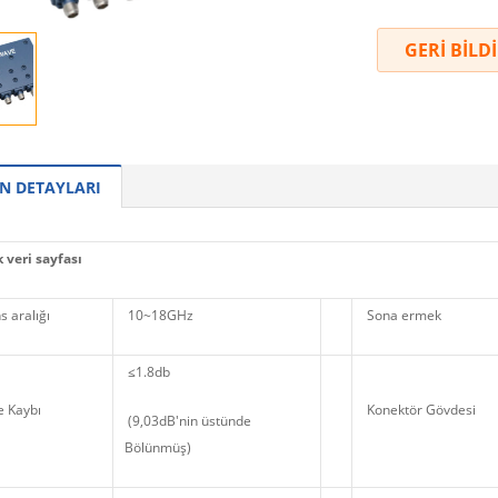
GERİ BİLD
N DETAYLARI
 veri sayfası
 aralığı
10~18GHz
Sona ermek
≤1.8db
 Kaybı
Konektör Gövdesi
(9,03dB'nin üstünde
Bölünmüş)