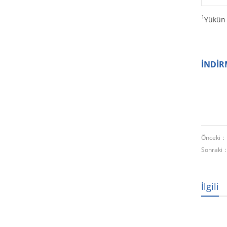
1
Yükün 
İNDİR
Önceki
Sonraki
İlgili