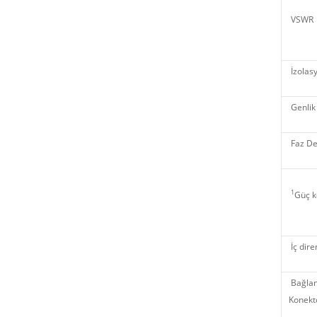
VSWR
İzolas
Genlik
Faz De
1
Güç k
İç dire
Bağlan
Konektö