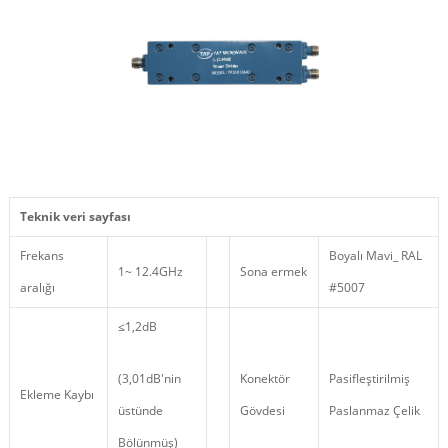
Teknik veri sayfası
Frekans
Boyalı Mavi_ RAL
1~ 12.4GHz
Sona ermek
aralığı
#5007
≤1,2dB
(3,01dB'nin
Konektör
Pasifleştirilmiş
Ekleme Kaybı
üstünde
Gövdesi
Paslanmaz Çelik
Bölünmüş)