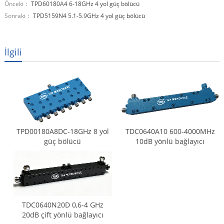
Önceki：
TPD60180A4 6-18GHz 4 yol güç bölücü
Sonraki：
TPD5159N4 5.1-5.9GHz 4 yol güç bölücü
İlgili
TPD00180A8DC-18GHz 8 yol
TDC0640A10 600-4000MHz
güç bölücü
10dB yönlü bağlayıcı
TDC0640N20D 0,6-4 GHz
20dB çift yönlü bağlayıcı