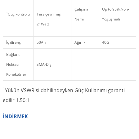
Çalışma
Up to 95%,Non
-
1
Güç kontrolü
Ters çevrilmiş
Nemi
Yoğuşmalı
≤1Watt
İç direnç
50Ah
Ağırlık
40G
Bağlantı
Noktası
SMA-Dişi
Konektörleri
1
Yükün VSWR'si dahilindeyken Güç Kullanımı garanti
edilir 1.50:1
İNDİRMEK