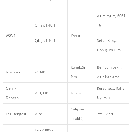
Alüminyum, 6061
Giriş ≤1.40:1
T6
VSWR
Konut
Çıkış ≤1,40:1
Şeffaf Kimya
Dönüşüm Filmi
Konektör
Berilyum bakır,
İzolasyon
≥18dB
Pimi
Altın Kaplama
Genlik
Kurşunsuz, RoHS
≤±0,3dB
Lehim
Dengesi
Uyumlu
Çalışma
Faz Dengesi
≤±5°
-55~+85°C
sıcaklığı
İleri ≤30Watt;