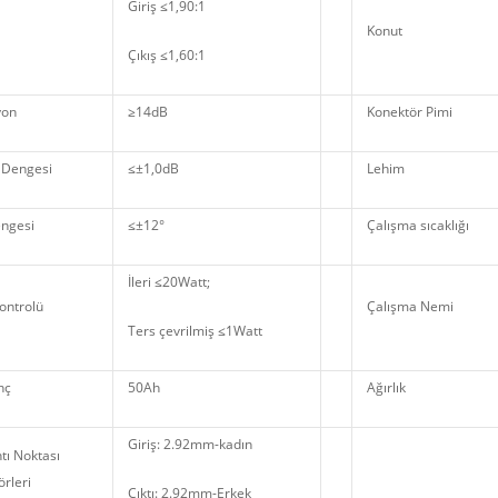
Giriş ≤1,90:1
Konut
Çıkış ≤1,60:1
yon
≥14dB
Konektör Pimi
 Dengesi
≤±1,0dB
Lehim
ngesi
≤±12°
Çalışma sıcaklığı
İleri ≤20Watt;
ontrolü
Çalışma Nemi
Ters çevrilmiş ≤1Watt
nç
50Ah
Ağırlık
Giriş: 2.92mm-kadın
tı Noktası
rleri
Çıktı: 2.92mm-Erkek