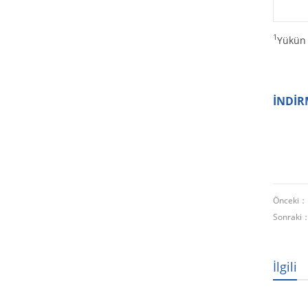
1
Yükün 
İNDİR
Önceki
Sonraki
İlgili