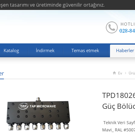
en tasarımı ve üretiminde güvenilir ortağınız.
Katalog
İndirmek
Temas etmek
Haberler
er
Ev
Ürü
TPD18026
Güç Bölü
Teknik Veri Sayf
Mavi_ RAL #50