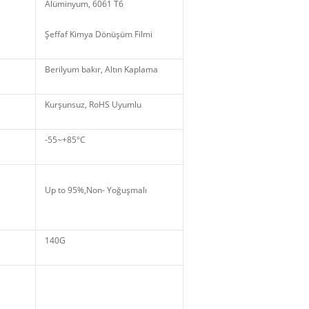
Alüminyum, 6061 T6
Şeffaf Kimya Dönüşüm Filmi
Berilyum bakır, Altın Kaplama
Kurşunsuz, RoHS Uyumlu
-55~+85°C
Up to 95%,Non
- Yoğuşmalı
140G