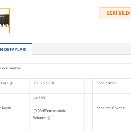
GERİ BİLD
N DETAYLARI
 veri sayfası
 aralığı
18~ 26.5GHz
Sona ermek
≤4.6dB
 Kaybı
Konektör Gövdesi
(9,03dB'nin üstünde
Bölünmüş)