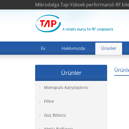
Mikrodalga Tap-Yüksek performanslı RF bileş
Ev
Hakkımızda
Ürünler
Ürünl
Ürünler
Monopuls Karşılaştırıcı
Filtre
Güç Bölücü
Yönlü Bağlayıcı