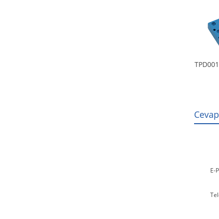
TPD001
Cevap
E-P
Tel