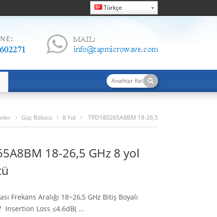
Türkçe
nler
Güç Bölücü
8 Yol
TPD180265A8BM 18-26,5
GHz 8 Yol Güç Bölücü
5A8BM 18-26,5 GHz 8 yol
cü
ası Frekans Aralığı 18~26,5 GHz Bitiş Boyalı
07
Insertion Loss ≤4.6dB
( ...