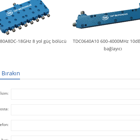
80A8DC-18GHz 8 yol güç bölücü
TDC0640A10 600-4000MHz 10dB
bağlayıcı
 Bırakın
İsim:
osta:
efon: