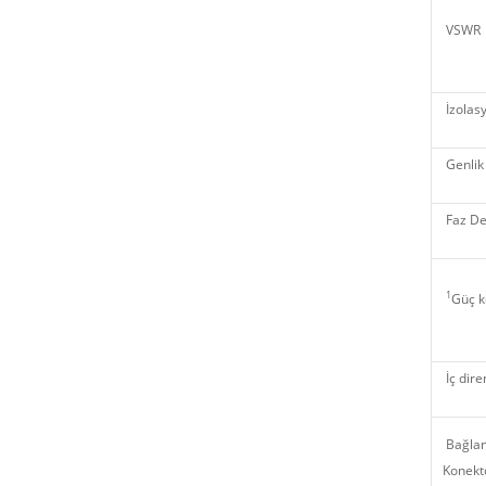
VSWR
İzolas
Genlik
Faz De
1
Güç k
İç dire
Bağlan
Konektö