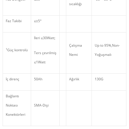
sıcaklığı
Faz Takibi
≤±5°
İleri ≤30Watt;
Çalışma
Up to 95%,Non
-
1
Güç kontrolü
Ters çevrilmiş
Nemi
Yoğuşmalı
≤1Watt
İç direnç
50Ah
Ağırlık
130G
Bağlantı
Noktası
SMA-Dişi
Konektörleri