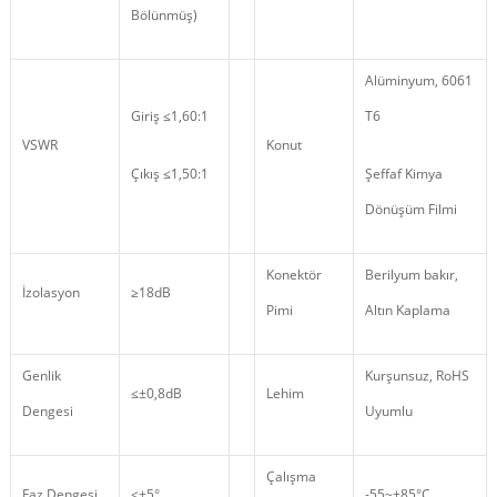
Bölünmüş)
Alüminyum, 6061
Giriş ≤1,60:1
T6
VSWR
Konut
Çıkış ≤1,50:1
Şeffaf Kimya
Dönüşüm Filmi
Konektör
Berilyum bakır,
İzolasyon
≥18dB
Pimi
Altın Kaplama
Genlik
Kurşunsuz, RoHS
≤±0,8dB
Lehim
Dengesi
Uyumlu
Çalışma
Faz Dengesi
≤±5°
-55~+85°C