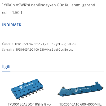
1
Yükün VSWR'si dahilindeyken Güç Kullanımı garanti
edilir 1.50:1.
İNDİRMEK
Önceki：
TPD192212A2 19,2-21,2 GHz 2 yol Güç Bölücü
Sonraki：
TPD0105A2C 100-530MHz 2 yol Güç Bölücü
İlgili
TPD00180A8DC-18GHz 8 yol
TDC0640A10 600-4000MHz