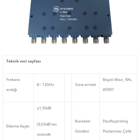
Teknik veri sayfası
Frekans
Boyalı Mavi_ RAL
8~ 12GHz
Sona ermek
aralığı
#5007
≤1,50dB
Konektör
Pasifleştirilmiş
(9,03dB'nin
Ekleme Kaybı
Gövdesi
Paslanmaz Çelik
üstünde