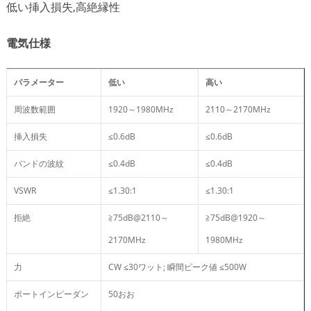
低い挿入損失,高絶縁性
電気仕様
パラメーター
低い
高い
周波数範囲
1920～1980MHz
2110～2170MHz
挿入損失
≤0.6dB
≤0.6dB
バンドの波紋
≤0.4dB
≤0.4dB
VSWR
≤1.30:1
≤1.30:1
拒絶
≧75dB@2110～
≧75dB@1920～
2170MHz
1980MHz
力
CW ≤30ワット; 瞬間ピーク値 ≤500W
ポートインピーダン
50おお