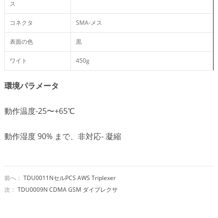
ス
コネクタ
SMA-メス
表面の色
黒
ワイト
450g
環境パラメータ
動作温度-25〜+65℃
動作湿度 90% まで、非対応- 凝縮
前へ：
TDU0011NセルPCS AWS Triplexer
次：
TDU0009N CDMA GSM ダイプレクサ