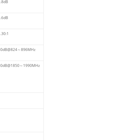
.8dB
.6dB
.30:1
80dB@824～896MHz
80dB@1850～1990MHz