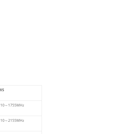
WS
710～1755MHz
110～2155MHz