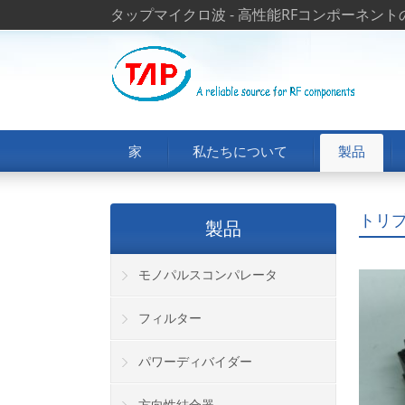
タップマイクロ波 - 高性能RFコンポーネン
家
私たちについて
製品
トリ
製品
モノパルスコンパレータ
フィルター
パワーディバイダー
方向性結合器