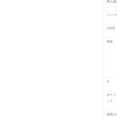
挿入損
バンド
VSWR
拒絶
力
ポート
ンス
表面の