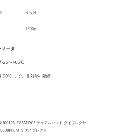
タ
N-女性
1300g
ラメータ
-25〜+65℃
 90% まで、非対応- 凝縮
DU0012N EGSM DCS デュアルバンド ダイプレクサ
U0008N UMTS ダイプレクサ