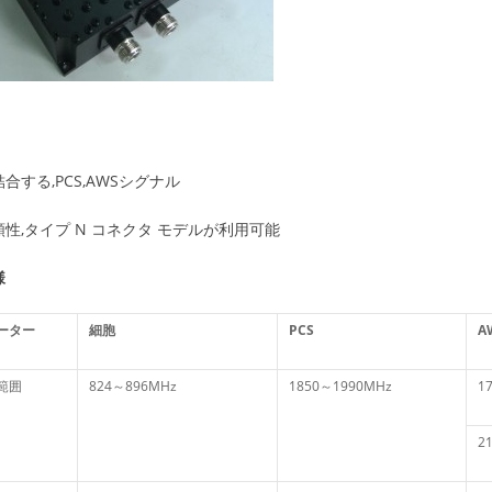
合する,PCS,AWSシグナル
性,タイプ N コネクタ モデルが利用可能
様
ーター
細胞
PCS
A
範囲
824～896MHz
1850～1990MHz
1
2