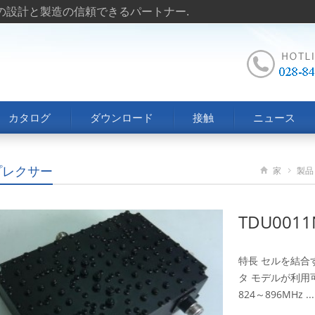
トの設計と製造の信頼できるパートナー.
カタログ
ダウンロード
接触
ニュース
プレクサー
家
製品
TDU0011
特長 セルを結合す
タ モデルが利用可
824～896MHz ...