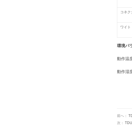
コネク
ワイト
環境パ
動作温度
動作湿度
前へ：
T
次：
TD