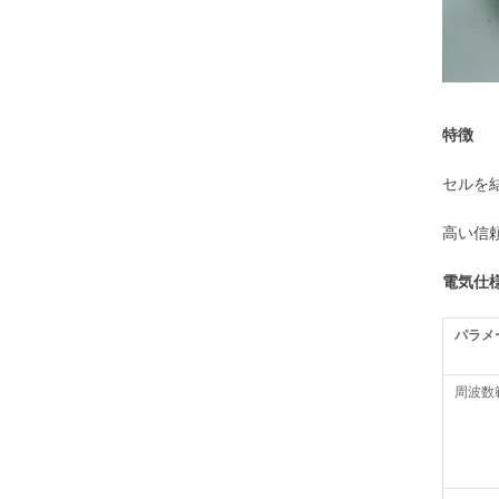
特徴
セルを結
高い信頼
電気仕
パラメ
周波数