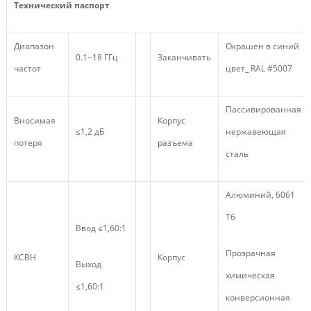
Технический паспорт
Диапазон
Окрашен в синий
0.1~18 ГГц
Заканчивать
частот
цвет_ RAL #5007
Пассивированная
Вносимая
Корпус
≤1,2 дБ
нержавеющая
потеря
разъема
сталь
Алюминий, 6061
Т6
Ввод ≤1,60:1
Прозрачная
КСВН
Корпус
Выход
химическая
≤1,60:1
конверсионная