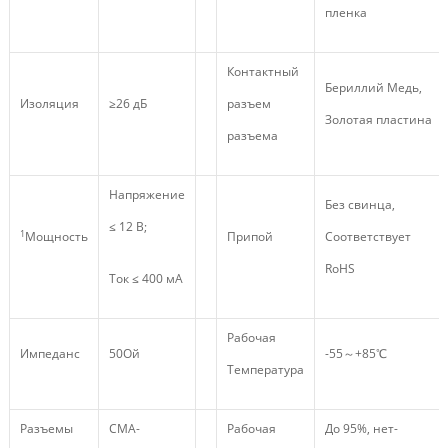
пленка
Контактный
Бериллий Медь,
Изоляция
≥26 дБ
разъем
Золотая пластина
разъема
Напряжение
Без свинца,
≤ 12 В;
1
Мощность
Припой
Соответствует
RoHS
Ток ≤ 400 мА
Рабочая
Импеданс
50Ой
-55～+85℃
Температура
Разъемы
СМА-
Рабочая
До 95%, нет-