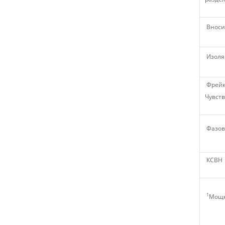
Вноси
Изоля
Фрейк
Чувст
Фазов
КСВН
1
Мощн