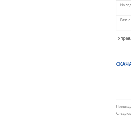
Импед
Разъе
1
Управ
СКАЧ
Преды
Следу