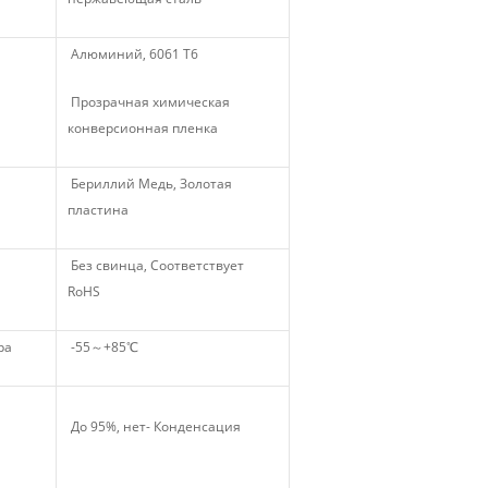
Алюминий, 6061 Т6
Прозрачная химическая
конверсионная пленка
м
Бериллий Медь, Золотая
пластина
Без свинца, Соответствует
RoHS
ра
-55～+85℃
До 95%, нет- Конденсация