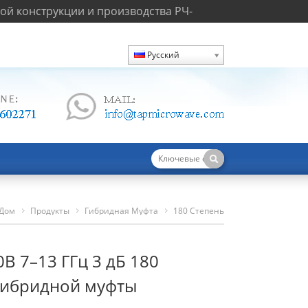
й конструкции и производства РЧ-
Русский
Дом
Продукты
Гибридная Муфта
180 Степень
HC70130B 7–13 ГГц 3 ДБ 180 Степень Гибридной Муфты
B 7–13 ГГц 3 дБ 180
гибридной муфты