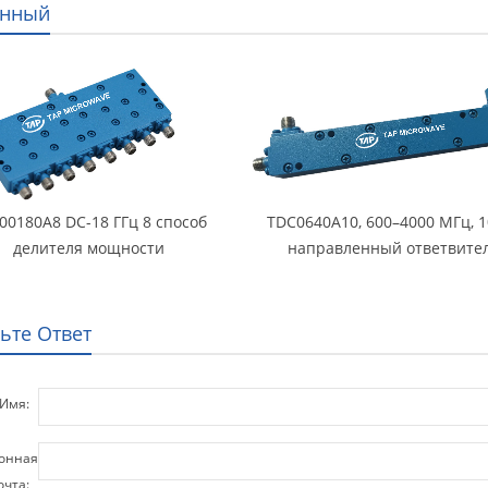
анный
00180A8 DC-18 ГГц 8 способ
TDC0640A10, 600–4000 МГц, 1
делителя мощности
направленный ответвите
ьте Ответ
Имя:
онная
очта: