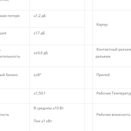
мая потеря
≤1,2 дБ
Корпус
ция
≥17 дБ
.
Контактный разъе
≤±0,6 дБ
вительность
разъема
ый баланс
≤±8°
Припой
≤1,50:1
Рабочая Температу
В среднем ≤10 Вт
ость
Рабочая влажность
Пик ≤1 кВт