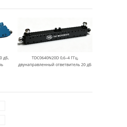
0 дБ,
TDC0640N20D 0,6–4 ГГц,
ль
двунаправленный ответвитель 20 дБ