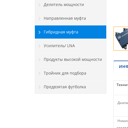
Делитель мощности
Направленная муфта
Гибридная муфта
Усилитель/ LNA
Продукты высокой мощности
ИНФ
Тройник для подбора
Техни
Предвзятая футболка
Диапа
Номин
разде