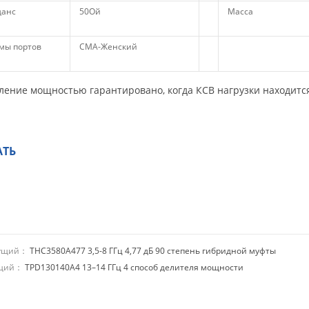
анс
50Ой
Масса
мы портов
СМА-Женский
ление мощностью гарантировано, когда КСВ нагрузки находится 
АТЬ
дущий：
THC3580A477 3,5-8 ГГц 4,77 дБ 90 степень гибридной муфты
ющий：
TPD130140A4 13–14 ГГц 4 способ делителя мощности