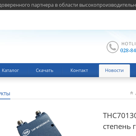
оверенного партнера в области высокопроизводительно
Каталог
Скачать
Контакт
Новости
укты
T
THC70130
степень 