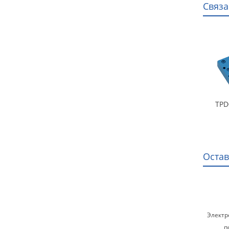
Связ
TPD
Остав
Электр
п