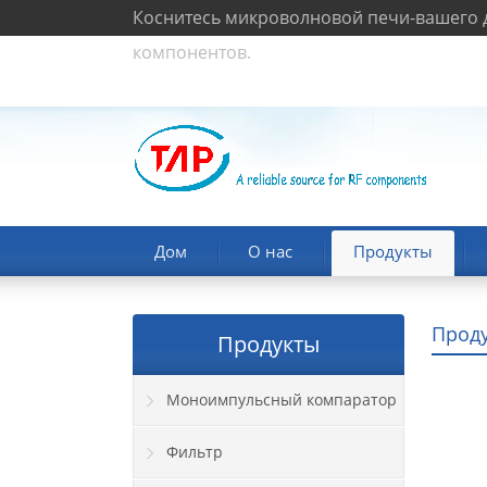
Коснитесь микроволновой печи-вашего д
компонентов.
Дом
О нас
Продукты
Прод
Продукты
Моноимпульсный компаратор
Фильтр