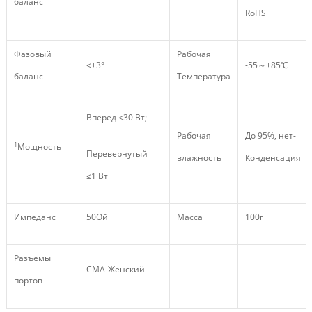
баланс
RoHS
Фазовый
Рабочая
≤±3°
-55～+85℃
баланс
Температура
Вперед ≤30 Вт;
Рабочая
До 95%, нет-
1
Мощность
Перевернутый
влажность
Конденсация
≤1 Вт
Импеданс
50Ой
Масса
100г
Разъемы
СМА-Женский
портов