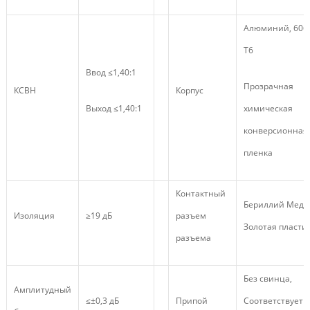
Алюминий, 606
Т6
Ввод ≤1,40:1
Прозрачная
КСВН
Корпус
Выход ≤1,40:1
химическая
конверсионная
пленка
Контактный
Бериллий Медь
Изоляция
≥19 дБ
разъем
Золотая пласти
разъема
Без свинца,
Амплитудный
≤±0,3 дБ
Припой
Соответствует