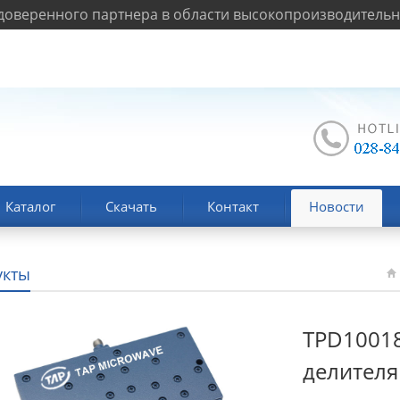
оверенного партнера в области высокопроизводительно
Каталог
Скачать
Контакт
Новости
укты
TPD10018
делител