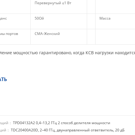
Перевернутый ≤1 Вт
анс
50Ой
Масса
мы портов
СМА-Женский
ление мощностью гарантировано, когда КСВ нагрузки находится 
АТЬ
дущий：
TPD04132A2 0,4–13,2 ГГц 2 способ делителя мощности
ющий：
TDC20400A20D, 2–40 ГГц, двунаправленный ответвитель, 20 дБ