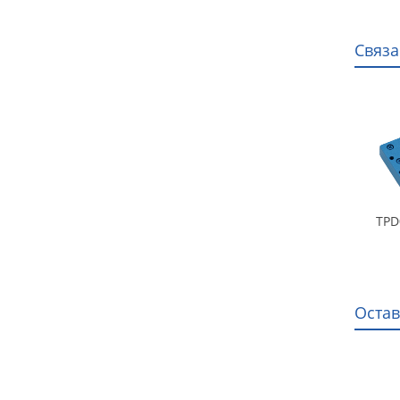
Связ
TPD
Остав