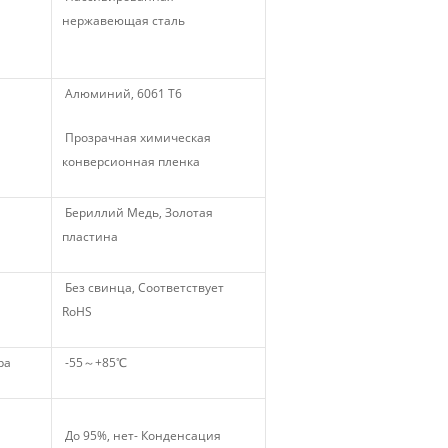
нержавеющая сталь
Алюминий, 6061 Т6
Прозрачная химическая
конверсионная пленка
м
Бериллий Медь, Золотая
пластина
Без свинца, Соответствует
RoHS
ра
-55～+85℃
До 95%, нет- Конденсация