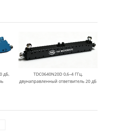
0 дБ,
TDC0640N20D 0,6–4 ГГц,
ль
двунаправленный ответвитель 20 дБ