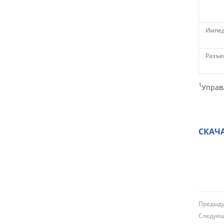
Импед
Разъе
1
Управ
СКАЧ
Преды
Следу