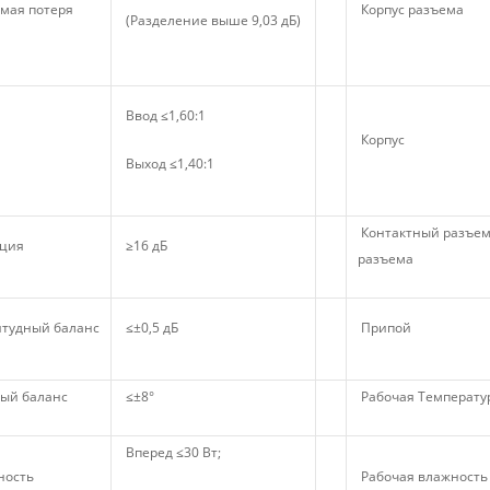
мая потеря
Корпус разъема
(Разделение выше 9,03 дБ)
Ввод ≤1,60:1
Корпус
Выход ≤1,40:1
Контактный разъе
ция
≥16 дБ
разъема
тудный баланс
≤±0,5 дБ
Припой
ый баланс
≤±8°
Рабочая Температу
Вперед ≤30 Вт;
ость
Рабочая влажность