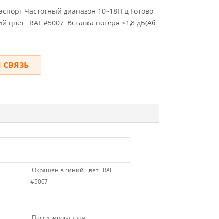
аспорт Частотный диапазон 10~18ГГц Готово
й цвет_ RAL #5007 Вставка потеря ≤1,8 дБ(Аб
 СВЯЗЬ
Окрашен в синий цвет_ RAL
#5007
Пассивированная