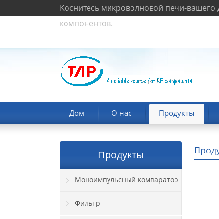
Коснитесь микроволновой печи-вашего д
компонентов.
Дом
О нас
Продукты
Прод
Продукты
Моноимпульсный компаратор
Фильтр