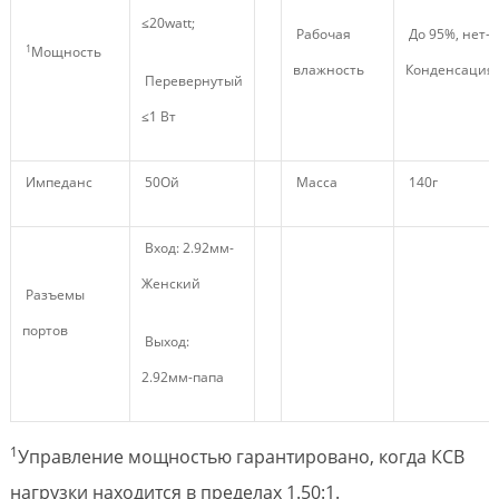
≤20watt;
Рабочая
До 95%, нет-
1
Мощность
влажность
Конденсация
Перевернутый
≤1 Вт
Импеданс
50Ой
Масса
140г
Вход: 2.92мм-
Женский
Разъемы
портов
Выход:
2.92мм-папа
1
Управление мощностью гарантировано, когда КСВ
нагрузки находится в пределах 1.50:1.