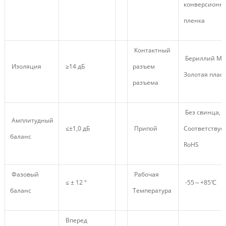
конверсионн
пленка
Контактный
Бериллий Ме
Изоляция
≥14 дБ
разъем
Золотая плас
разъема
Без свинца,
Амплитудный
≤±1,0 дБ
Припой
Соответствуе
баланс
RoHS
Фазовый
Рабочая
≤ ± 12 °
-55～+85℃
баланс
Температура
Вперед