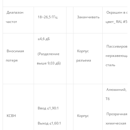
Диапазон
Окрашен в с
18~26,5 ГГц
Заканчивать
частот
цвет_ RAL #50
≤4,6 дБ
Пассивирова
Вносимая
Корпус
(Разделение
нержавеюща
потеря
разъема
выше 9,03 дБ)
сталь
Алюминий, 6
Т6
Ввод ≤1,90:1
Прозрачная
КСВН
Корпус
Выход ≤1,60:1
химическая