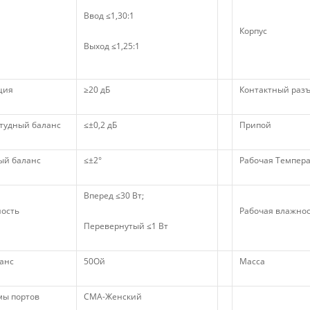
Ввод ≤1,30:1
Корпус
Выход ≤1,25:1
ция
≥20 дБ
Контактный раз
тудный баланс
≤±0,2 дБ
Припой
ый баланс
≤±2°
Рабочая Темпера
Вперед ≤30 Вт;
ость
Рабочая влажно
Перевернутый ≤1 Вт
анс
50Ой
Масса
мы портов
СМА-Женский