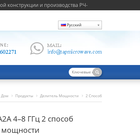
й конструкции и производства РЧ-
Русский
Дом
Продукты
Делитель Мощности
2 Способ
TPD4080A2A 4–8 ГГц 2 Способ Делителя Мощности
2A 4–8 ГГц 2 способ
я мощности