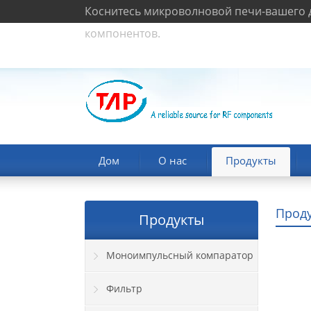
Коснитесь микроволновой печи-вашего д
компонентов.
Дом
О нас
Продукты
Прод
Продукты
Моноимпульсный компаратор
Фильтр