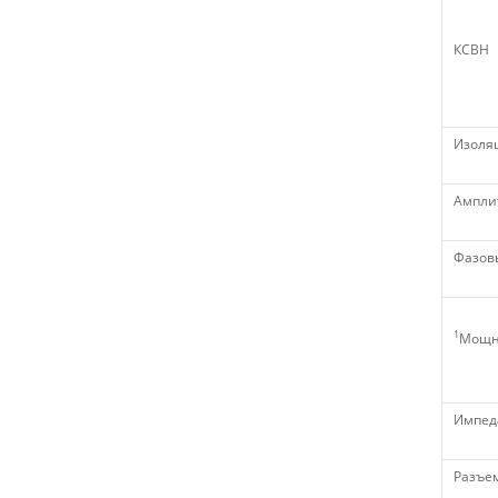
КСВН
Изоля
Ампли
Фазов
1
Мощн
Импед
Разъе