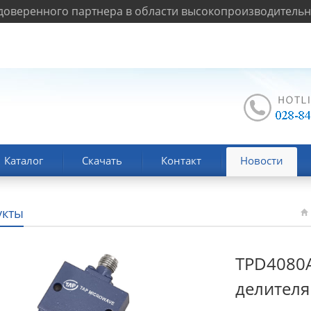
оверенного партнера в области высокопроизводительно
Каталог
Скачать
Контакт
Новости
укты
TPD4080A
делител