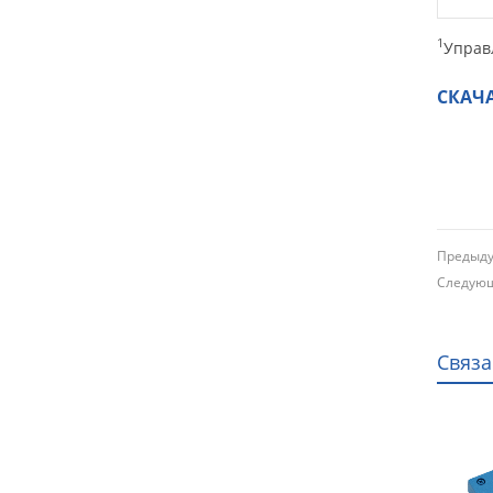
1
Управ
СКАЧ
Преды
Следу
Связ