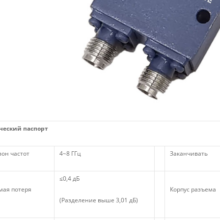
ческий паспорт
он частот
4~8 ГГц
Заканчивать
≤0,4 дБ
мая потеря
Корпус разъема
(Разделение выше 3,01 дБ)