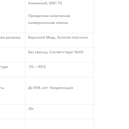
Алюминий, 6061 Т6
Прозрачная химическая
конверсионная пленка
ъем разъема
Бериллий Медь, Золотая пластина
Без свинца, Соответствует RoHS
тура
-55～+85℃
сть
До 95%, нет- Конденсация
30г