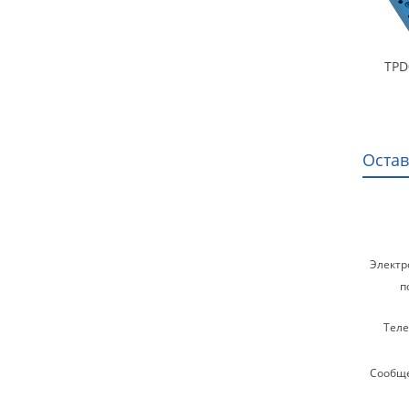
TPD
Остав
Электр
п
Теле
Сообщ