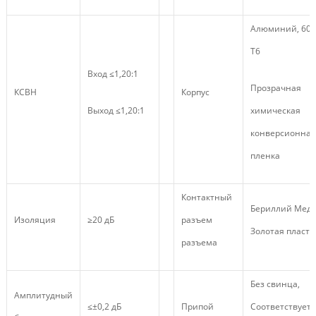
Алюминий, 606
Т6
Вход ≤1,20:1
Прозрачная
КСВН
Корпус
Выход ≤1,20:1
химическая
конверсионная
пленка
Контактный
Бериллий Медь
Изоляция
≥20 дБ
разъем
Золотая пласт
разъема
Без свинца,
Амплитудный
≤±0,2 дБ
Припой
Соответствует