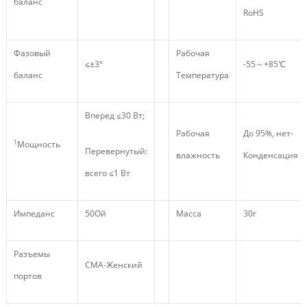
баланс
RoHS
Фазовый
Рабочая
≤±3°
-55～+85℃
баланс
Температура
Вперед ≤30 Вт;
Рабочая
До 95%, нет-
1
Мощность
Перевернутый:
влажность
Конденсация
всего ≤1 Вт
Импеданс
50Ой
Масса
30г
Разъемы
СМА-Женский
портов